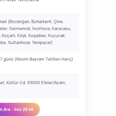
neli (Bozdoğan, Buharkent, Çine,
eler, Germencik, İncirliova, Karacasu,
 Koçarlı, Köşk, Kuşadası, Kuyucak,
Söke, Sultanhisar, Yenipazar)
 7 günü (Resmi Bayram Tatilleri Hariç)
et, Kültür Cd. 09000 Efeler/Aydın,
 Ara : 444 28 46