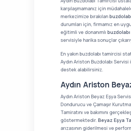
Aydın Buzdolabı Tamircisi ustala
karşılaşmamanız için müdahaleler
merkezimize bırakılan
buzdolabı
durumları için, firmamız en uygu
eğitimli ve donanımlı
buzdolabı
servisiyle harika sonuçlar çıkar
En yakın buzdolabı tamircisi sta
Aydın Ariston Buzdolabı Servisi
destek alabilirsiniz.
Aydın Ariston Beyaz
Aydın Ariston Beyaz Eşya Servisi
Dondurucu ve Çamaşır Kurutma Ma
Tamiratını ve bakımını gerçekle
göstermektedir.
Beyaz Eşya Ta
arızasının giderilmesi ve perform