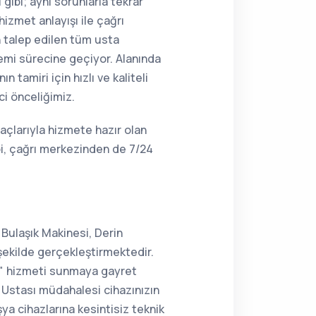
gibi; aynı sorunlarla tekrar
hizmet anlayışı ile çağrı
n talep edilen tüm usta
lemi sürecine geçiyor. Alanında
 tamiri için hızlı ve kaliteli
ci önceliğimiz.
açlarıyla hizmete hazır olan
bi, çağrı merkezinden de 7/24
 Bulaşık Makinesi, Derin
şekilde gerçekleştirmektedir.
ir" hizmeti sunmaya gayret
Ustası müdahalesi cihazınızın
şya cihazlarına kesintisiz teknik