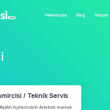
Hakkımızda
Blog
İletişim
i
mircisi / Teknik Servis
Aydın
ilçelerindeki
Ariston
markalı