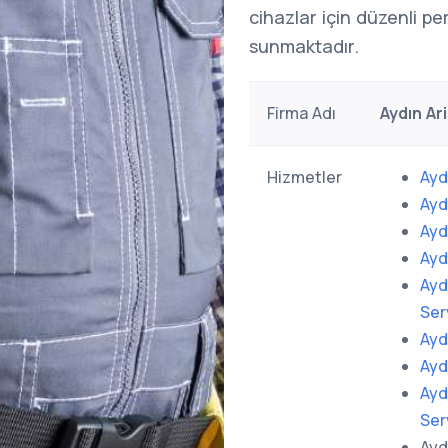
cihazlar için düzenli pe
sunmaktadır.
Firma Adı
Aydın Ar
Hizmetler
Ayd
Ayd
Ayd
Ayd
Ayd
Ser
Ayd
Ayd
Ayd
Ser
Ayd