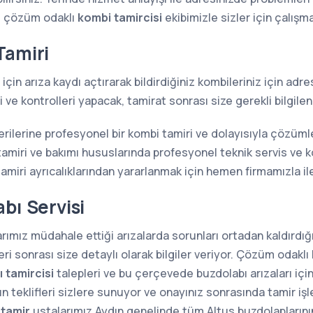
e çözüm odaklı
kombi tamircisi
ekibimizle sizler için çalışm
Tamiri
için arıza kaydı açtırarak bildirdiğiniz kombileriniz için ad
ve kontrolleri yapacak, tamirat sonrası size gerekli bilgilen
erilerine profesyonel bir kombi tamiri ve dolayısıyla çözüm
amiri ve bakımı hususlarında profesyonel teknik servis ve 
miri ayrıcalıklarından yararlanmak için hemen firmamızla ile
bı Servisi
rımız müdahale ettiği arızalarda sorunları ortadan kaldırdığı 
i sonrası size detaylı olarak bilgiler veriyor. Çözüm odaklı 
 tamircisi
talepleri ve bu çerçevede buzdolabı arızaları içi
n teklifleri sizlere sunuyor ve onayınız sonrasında tamir iş
 tamir
ustalarımız Aydın genelinde tüm Altus buzdolaplarının ta