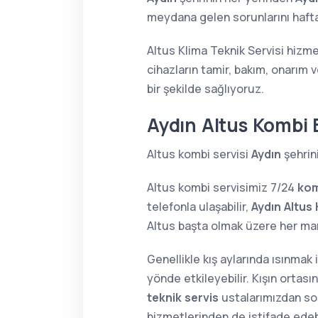
meydana gelen sorunlarını haftan
Altus Klima Teknik Servisi hizme
cihazların tamir, bakım, onarım 
bir şekilde sağlıyoruz.
Aydın Altus Kombi 
Altus kombi servisi
Aydın
şehrin
Altus kombi servisimiz 7/24
kom
telefonla ulaşabilir,
Aydın Altus
Altus başta olmak üzere her m
Genellikle kış aylarında ısınmak
yönde etkileyebilir. Kışın orta
teknik servis
ustalarımızdan soru
hizmetlerinden de istifade edebi