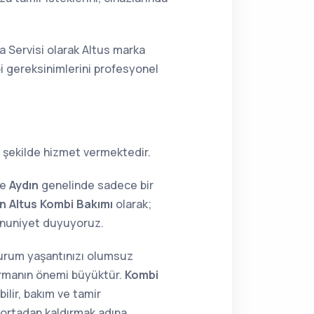
a Servisi olarak Altus marka
bi gereksinimlerini profesyonel
r şekilde hizmet vermektedir.
ne
Aydın
genelinde sadece bir
n Altus Kombi Bakımı
olarak;
mnuniyet duyuyoruz.
 durum yaşantınızı olumsuz
tırmanın önemi büyüktür.
Kombi
ilir, bakım ve tamir
i ortadan kaldırmak adına