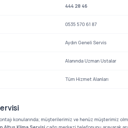
444 28 46
0535 570 61 87
Aydın Geneli Servis
Alanında Uzman Ustalar
Tüm Hizmet Alanları
ervisi
 montajı konularında; müşterilerimiz ve henüz müşterimiz o
n Altus Klima Servisi
çağrı merkezi telefonunu arayarak arız