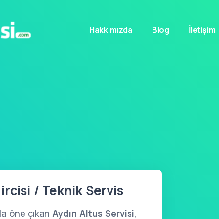
Hakkımızda
Blog
İletişim
rcisi / Teknik Servis
yla öne çıkan
Aydın Altus Servisi
,