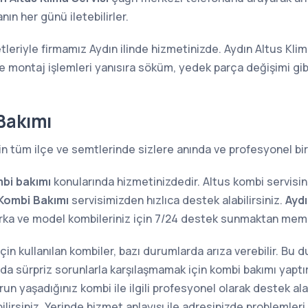
ın her günü iletebilirler.
tleriyle firmamız Aydın ilinde hizmetinizde. Aydın Altus Klim
ve montaj işlemleri yanısıra söküm, yedek parça değişimi gi
Bakımı
in tüm ilçe ve semtlerinde sizlere anında ve profesyonel bi
bi bakımı
konularında hizmetinizdedir. Altus kombi servisi
 Kombi Bakımı
servisimizden hızlıca destek alabilirsiniz.
Aydı
arka ve model kombileriniz için 7/24 destek sunmaktan me
 için kullanılan kombiler, bazı durumlarda arıza verebilir. Bu
sında sürpriz sorunlarla karşılaşmamak için kombi bakımı yap
n yaşadığınız kombi ile ilgili profesyonel olarak destek alab
lirsiniz. Yerinde hizmet anlayışı ile adresinizde problemler