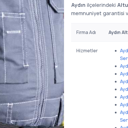
Aydın
ilçelerindeki
Alt
memnuniyet garantisi v
Firma Adı
Aydın Al
Hizmetler
Ayd
Ser
Ayd
Ayd
Ayd
Ayd
Ayd
Ayd
Ayd
Ser
Ayd