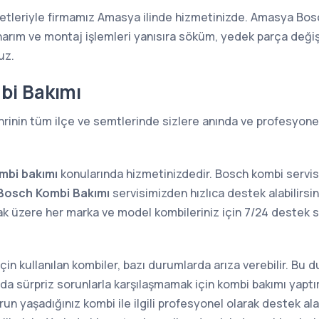
etleriyle firmamız Amasya ilinde hizmetinizde. Amasya Bosc
narım ve montaj işlemleri yanısıra söküm, yedek parça değiş
uz.
bi Bakımı
rinin tüm ilçe ve semtlerinde sizlere anında ve profesyonel
mbi bakımı
konularında hizmetinizdedir. Bosch kombi servi
Bosch Kombi Bakımı
servisimizden hızlıca destek alabilirsin
ak üzere her marka ve model kombileriniz için 7/24 deste
 için kullanılan kombiler, bazı durumlarda arıza verebilir. Bu
sında sürpriz sorunlarla karşılaşmamak için kombi bakımı yap
n yaşadığınız kombi ile ilgili profesyonel olarak destek alab