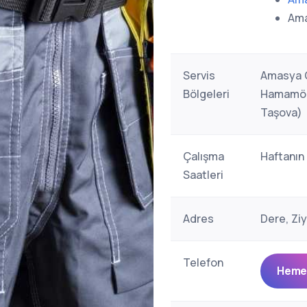
Ama
Servis
Amasya G
Bölgeleri
Hamamözü
Taşova)
Çalışma
Haftanın
Saatleri
Adres
Dere, Zi
Telefon
Hemen