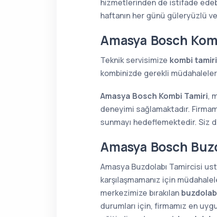
hizmetlerinden de istifade edebi
haftanın her günü güleryüzlü v
Amasya Bosch Komb
Teknik servisimize
kombi tamiri
kombinizde gerekli müdahaleleri 
Amasya Bosch Kombi Tamiri
, 
deneyimi sağlamaktadır. Firmamı
sunmayı hedeflemektedir. Siz de 
Amasya Bosch Buzdo
Amasya Buzdolabı Tamircisi ustal
karşılaşmamanız için müdahaleler
merkezimize bırakılan
buzdolabı
durumları için, firmamız en uygu