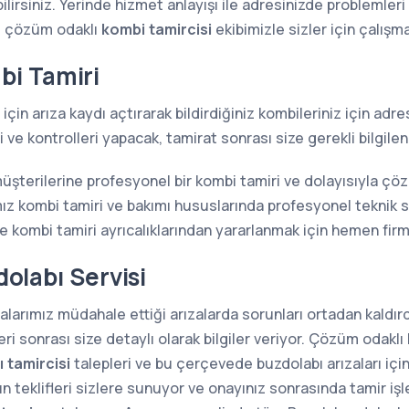
lirsiniz. Yerinde hizmet anlayışı ile adresinizde problemler
e çözüm odaklı
kombi tamircisi
ekibimizle sizler için çalışm
i Tamiri
için arıza kaydı açtırarak bildirdiğiniz kombileriniz için ad
ve kontrolleri yapacak, tamirat sonrası size gerekli bilgilen
müşterilerine profesyonel bir kombi tamiri ve dolayısıyla ç
z kombi tamiri ve bakımı hususlarında profesyonel teknik s
kombi tamiri ayrıcalıklarından yararlanmak için hemen firma
labı Servisi
arımız müdahale ettiği arızalarda sorunları ortadan kaldırdığ
i sonrası size detaylı olarak bilgiler veriyor. Çözüm odaklı 
 tamircisi
talepleri ve bu çerçevede buzdolabı arızaları içi
n teklifleri sizlere sunuyor ve onayınız sonrasında tamir iş