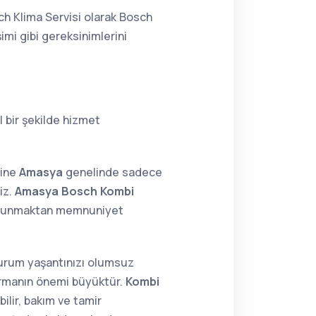
h Klima Servisi olarak Bosch
imi gibi gereksinimlerini
 bir şekilde hizmet
sine
Amasya
genelinde sadece
iz.
Amasya Bosch Kombi
k sunmaktan memnuniyet
 durum yaşantınızı olumsuz
tırmanın önemi büyüktür.
Kombi
ilir, bakım ve tamir