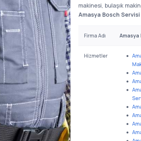
makinesi, bulaşık makine
Amasya Bosch Servisi
Firma Adı
Amasya 
Hizmetler
Ama
Mak
Ama
Ama
Ama
Ser
Ama
Ama
Ama
Ama
Ama