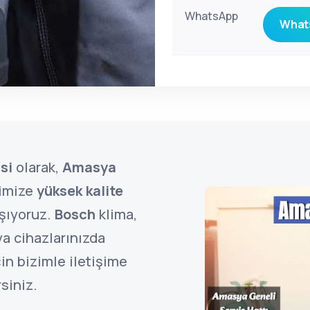
WhatsApp
Whats
si
olarak,
Amasya
rimize
yüksek kalite
ışıyoruz.
Bosch
klima,
a cihazlarınızda
in bizimle iletişime
siniz.