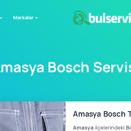
Markalar
masya Bosch Servi
Amasya Bosch Ta
Amasya
ilçelerindeki
B