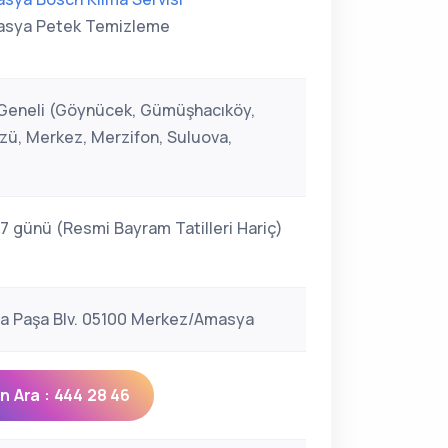
sya Petek Temizleme
eneli (Göynücek, Gümüşhacıköy,
, Merkez, Merzifon, Suluova,
 7 günü (Resmi Bayram Tatilleri Hariç)
ya Paşa Blv. 05100 Merkez/Amasya
 Ara : 444 28 46