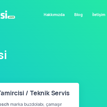
Hakkımızda
Blog
İletişim
si
mircisi / Teknik Servis
osch
marka buzdolabı, çamaşır