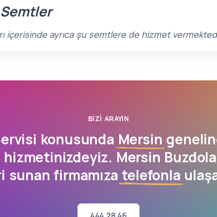
 Semtler
arı içerisinde ayrıca şu semtlere de hizmet vermekted
BIZI ARAYIN
Servisi konusunda
Mersin
genelin
 hizmetinizdeyiz. Mersin Buzdolab
ri sunan firmamıza
telefonla
ulaşa
444 28 46