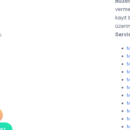
Buzdo
verme
kayıt
üzerin
Servi
i
M
M
M
M
M
M
M
M
M
M
M
 87