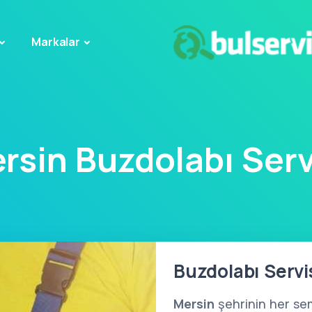
Markalar
rsin Buzdolabı Serv
Buzdolabı Servi
Mersin
şehrinin her se