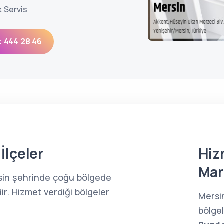
k Servis
: 444 28 46
İlçeler
Hiz
Mar
rsin şehrinde çoğu bölgede
ir. Hizmet verdiği bölgeler
Mersi
bölge