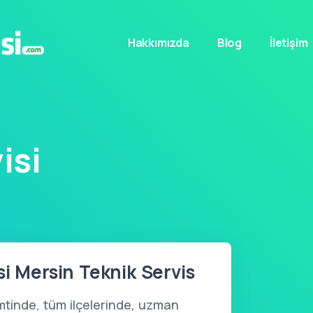
Hakkımızda
Blog
İletişim
isi
si Mersin Teknik Servis
mtinde, tüm ilçelerinde, uzman