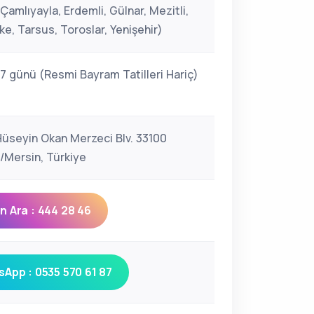
Çamlıyayla, Erdemli, Gülnar, Mezitli,
fke, Tarsus, Toroslar, Yenişehir)
 7 günü (Resmi Bayram Tatilleri Hariç)
Hüseyin Okan Merzeci Blv. 33100
r/Mersin, Türkiye
 Ara : 444 28 46
App : 0535 570 61 87