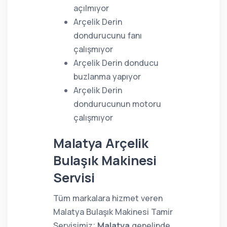
açılmıyor
Arçelik Derin
dondurucunu fanı
çalışmıyor
Arçelik Derin donducu
buzlanma yapıyor
Arçelik Derin
dondurucunun motoru
çalışmıyor
Malatya Arçelik
Bulaşık Makinesi
Servisi
Tüm markalara hizmet veren
Malatya Bulaşık Makinesi Tamir
Servisimiz;
Malatya
genelinde