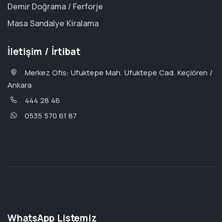
Demir Doğrama / Ferforje
Masa Sandalye Kiralama
İletişim / İrtibat
Merkez Ofis: Ufuktepe Mah. Ufuktepe Cad. Keçiören /
Ankara
444 28 46
0535 570 61 87
WhatsApp Listemiz