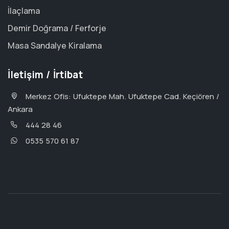
İlaçlama
Demir Doğrama / Ferforje
Masa Sandalye Kiralama
İletişim / İrtibat
Merkez Ofis: Ufuktepe Mah. Ufuktepe Cad. Keçiören /
Ankara
444 28 46
0535 570 61 87