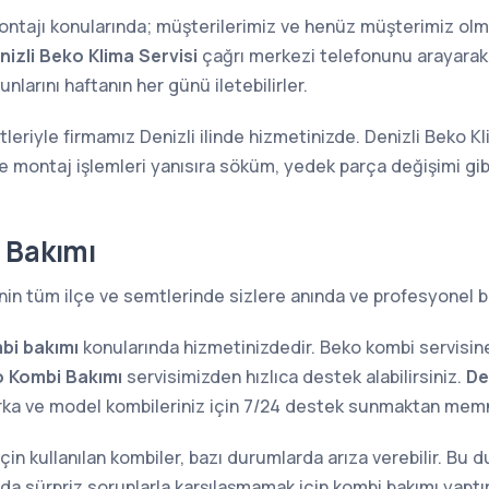
 montajı konularında; müşterilerimiz ve henüz müşterimiz o
nizli Beko Klima Servisi
çağrı merkezi telefonunu arayarak a
larını haftanın her günü iletebilirler.
leriyle firmamız Denizli ilinde hizmetinizde. Denizli Beko K
ve montaj işlemleri yanısıra söküm, yedek parça değişimi gi
 Bakımı
nin tüm ilçe ve semtlerinde sizlere anında ve profesyonel b
bi bakımı
konularında hizmetinizdedir. Beko kombi servisi
o Kombi Bakımı
servisimizden hızlıca destek alabilirsiniz.
De
rka ve model kombileriniz için 7/24 destek sunmaktan me
 için kullanılan kombiler, bazı durumlarda arıza verebilir. Bu
sında sürpriz sorunlarla karşılaşmamak için kombi bakımı yap