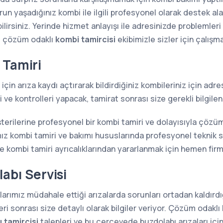
n yaşadığınız kombi ile ilgili profesyonel olarak destek alab
lirsiniz. Yerinde hizmet anlayışı ile adresinizde problemler
e çözüm odaklı
kombi tamircisi
ekibimizle sizler için çalışm
 Tamiri
için arıza kaydı açtırarak bildirdiğiniz kombileriniz için ad
ve kontrolleri yapacak, tamirat sonrası size gerekli bilgilen
terilerine profesyonel bir kombi tamiri ve dolayısıyla çözü
z kombi tamiri ve bakımı hususlarında profesyonel teknik s
kombi tamiri ayrıcalıklarından yararlanmak için hemen firma
abı Servisi
arımız müdahale ettiği arızalarda sorunları ortadan kaldırdığ
i sonrası size detaylı olarak bilgiler veriyor. Çözüm odaklı 
 tamircisi
talepleri ve bu çerçevede buzdolabı arızaları içi