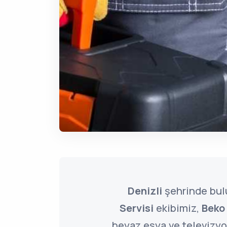
Denizli
şehrinde bu
Servisi
ekibimiz,
Beko
beyaz eşya ve televizyon