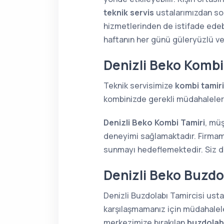
teknik servis
ustalarımızdan soru
hizmetlerinden de istifade edebi
haftanın her günü güleryüzlü v
Denizli Beko Kombi
Teknik servisimize
kombi tamiri
kombinizde gerekli müdahaleleri 
Denizli Beko Kombi Tamiri
, müş
deneyimi sağlamaktadır. Firmamı
sunmayı hedeflemektedir. Siz de 
Denizli Beko Buzdol
Denizli Buzdolabı Tamircisi ustal
karşılaşmamanız için müdahaleler
merkezimize bırakılan
buzdolabı