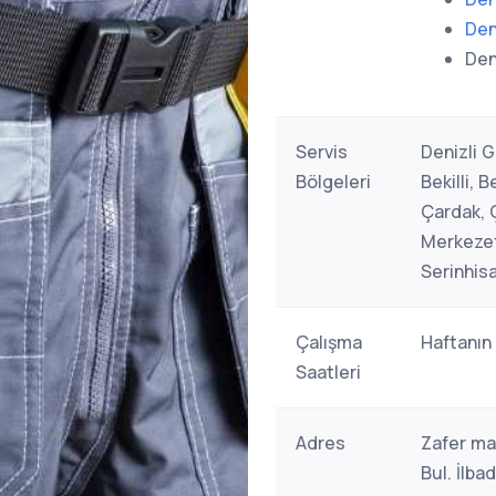
Den
Den
Servis
Denizli 
Bölgeleri
Bekilli, 
Çardak, Ç
Merkezef
Serinhisa
Çalışma
Haftanın
Saatleri
Adres
Zafer ma
Bul. İlb