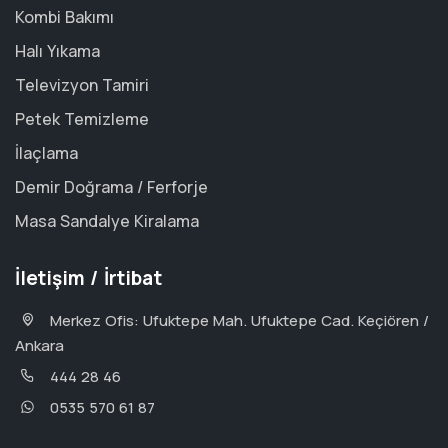
Kombi Bakımı
Halı Yıkama
Televizyon Tamiri
Petek Temizleme
İlaçlama
Demir Doğrama / Ferforje
Masa Sandalye Kiralama
İletişim / İrtibat
Merkez Ofis: Ufuktepe Mah. Ufuktepe Cad. Keçiören /
Ankara
444 28 46
0535 570 61 87