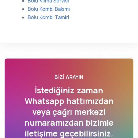
Bolu Klima Servisi
Bolu Kombi Bakımı
Bolu Kombi Tamiri
BIZI ARAYIN
İstediğiniz zaman
Whatsapp hattımızdan
veya çağrı merkezi
numaramızdan bizimle
iletişime geçebilirsiniz.