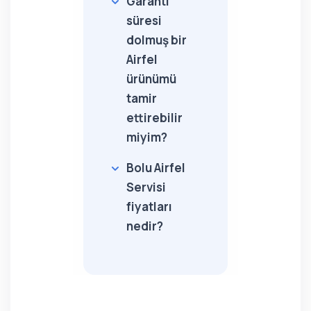
Garanti
süresi
dolmuş bir
Airfel
ürünümü
tamir
ettirebilir
miyim?
Bolu Airfel
Servisi
fiyatları
nedir?