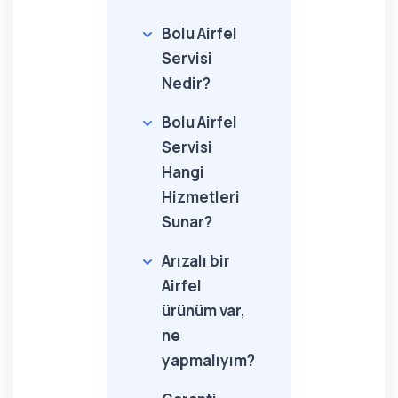
Bolu Airfel
Servisi
Nedir?
Bolu Airfel
Servisi
Hangi
Hizmetleri
Sunar?
Arızalı bir
Airfel
ürünüm var,
ne
yapmalıyım?