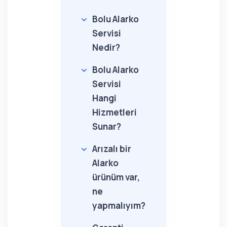
Bolu Alarko
Servisi
Nedir?
Bolu Alarko
Servisi
Hangi
Hizmetleri
Sunar?
Arızalı bir
Alarko
ürünüm var,
ne
yapmalıyım?