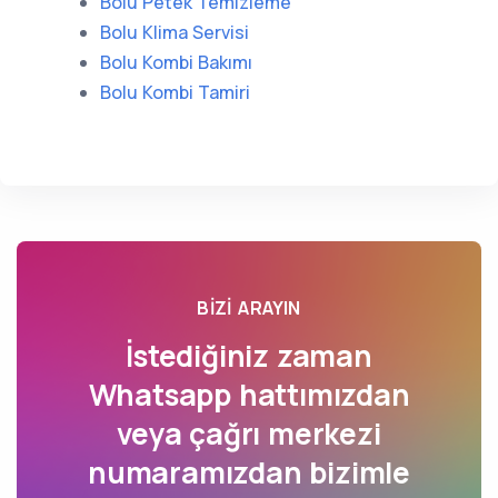
Bolu Petek Temizleme
Bolu Klima Servisi
Bolu Kombi Bakımı
Bolu Kombi Tamiri
BIZI ARAYIN
İstediğiniz zaman
Whatsapp hattımızdan
veya çağrı merkezi
numaramızdan bizimle