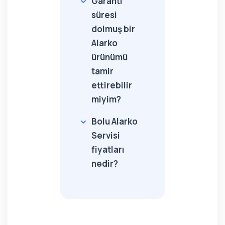
Garanti
süresi
dolmuş bir
Alarko
ürünümü
tamir
ettirebilir
miyim?
Bolu Alarko
Servisi
fiyatları
nedir?