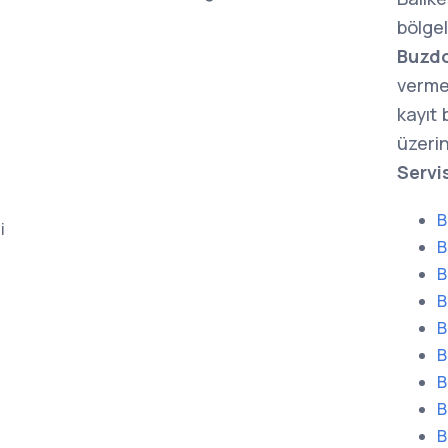
bölge
Buzdo
verme
kayıt
üzerin
Servi
B
i
B
B
B
B
B
B
B
B