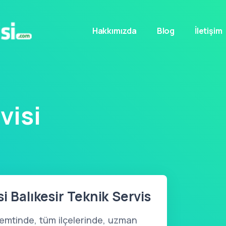
Hakkımızda
Blog
İletişim
visi
i Balıkesir Teknik Servis
emtinde, tüm ilçelerinde, uzman