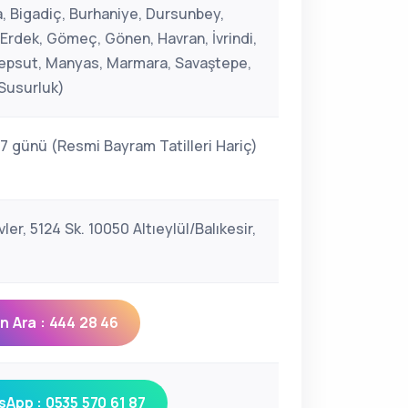
, Bigadiç, Burhaniye, Dursunbey,
 Erdek, Gömeç, Gönen, Havran, İvrindi,
Kepsut, Manyas, Marmara, Savaştepe,
 Susurluk)
 7 günü (Resmi Bayram Tatilleri Hariç)
ler, 5124 Sk. 10050 Altıeylül/Balıkesir,
 Ara : 444 28 46
App : 0535 570 61 87