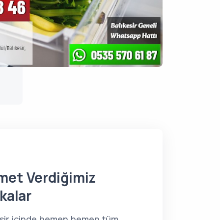
met Verdiğimiz
kalar
esir içinde hemen hemen tüm