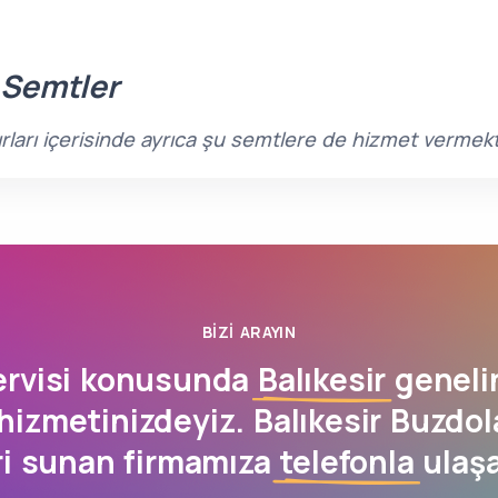
 Semtler
ınırları içerisinde ayrıca şu semtlere de hizmet vermek
BIZI ARAYIN
ervisi konusunda
Balıkesir
geneli
hizmetinizdeyiz. Balıkesir Buzdola
ri sunan firmamıza
telefonla
ulaşa