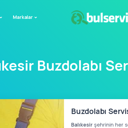
Markalar
ıkesir Buzdolabı Ser
Buzdolabı Servis
Balıkesir
şehrinin her s