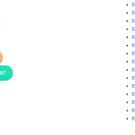
B
B
B
i
B
B
B
B
B
B
 87
B
B
B
B
B
B