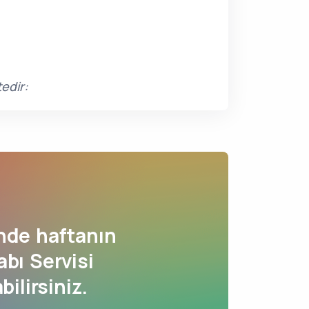
tedir:
nde haftanın
bı Servisi
bilirsiniz.