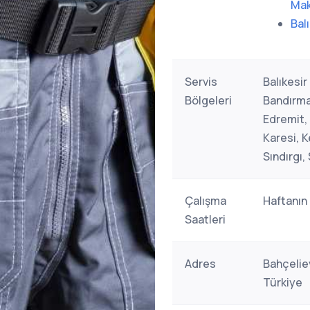
Mak
Bal
Servis
Balıkesir 
Bölgeleri
Bandırma
Edremit,
Karesi, 
Sındırgı,
Çalışma
Haftanın
Saatleri
Adres
Bahçeliev
Türkiye