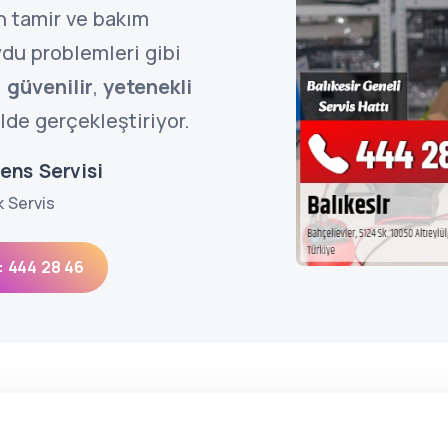
n tamir ve bakım
uydu problemleri gibi
i
güvenilir
,
yetenekli
lde gerçekleştiriyor.
ens Servisi
k Servis
: 444 28 46