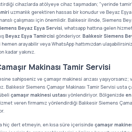
ştirdiği cihazlarda atölyeye cihaz taşımadan; "yerinde tam
miri
uzmanlık gerektiren hassas bir konudur ve Beyaz Eşya 
manslı çalışması için önemlidir. Balıkesir ilinde, Siemens Bey
Siemens Beyaz Eşya Servisi
, whatsapp hattına gelen hizmet
mış
Beyaz Eşya Tamircisi
gönderiyor.
Balıkesir Siemens Be
i hemen arayabilir veya WhatsApp hattımızdan ulaşabilirsini
fon kadar yakınız.
Çamaşır Makinası Tamir Servisi
sine sahipseniz ve çamaşır makinesi arızası yaşıyorsanız;
nız. Balıkesir Siemens Çamaşır Makinası Tamir Servisi usta ç
übeli
çamaşır makinesi ustası
yönlendiriyor. Bölgenizde
en
izmet veren firmamız yönlendirdiği Balıkesir Siemens Çamaşı
r.
 hiç dert etmeyin, en kısa süre içerisinde
çamaşır makines