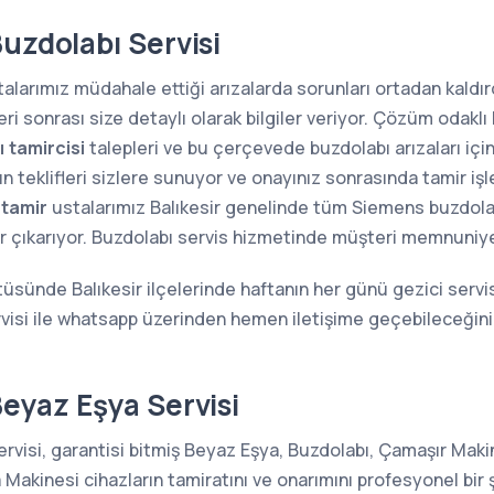
uzdolabı Servisi
alarımız müdahale ettiği arızalarda sorunları ortadan kaldırd
i sonrası size detaylı olarak bilgiler veriyor. Çözüm odaklı 
 tamircisi
talepleri ve bu çerçevede buzdolabı arızaları içi
n teklifleri sizlere sunuyor ve onayınız sonrasında tamir iş
 tamir
ustalarımız Balıkesir genelinde tüm Siemens buzdolapla
lar çıkarıyor. Buzdolabı servis hizmetinde müşteri memnuniyet
tüsünde Balıkesir ilçelerinde haftanın her günü gezici servi
visi ile whatsapp üzerinden hemen iletişime geçebileceğini
Beyaz Eşya Servisi
rvisi, garantisi bitmiş Beyaz Eşya, Buzdolabı, Çamaşır Makin
kinesi cihazların tamiratını ve onarımını profesyonel bir 