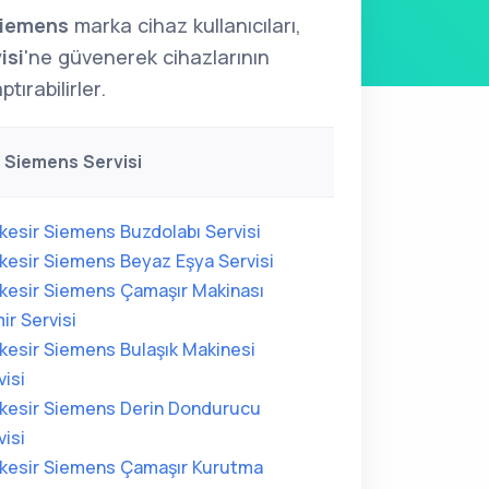
iemens
marka cihaz kullanıcıları,
isi
'ne güvenerek cihazlarının
tırabilirler.
r Siemens Servisi
ıkesir Siemens Buzdolabı Servisi
ıkesir Siemens Beyaz Eşya Servisi
ıkesir Siemens Çamaşır Makinası
ir Servisi
ıkesir Siemens Bulaşık Makinesi
visi
ıkesir Siemens Derin Dondurucu
visi
ıkesir Siemens Çamaşır Kurutma