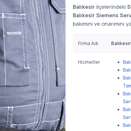
Balıkesir
ilçelerindeki
S
Balıkesir Siemens Serv
bakımını ve onarımını yap
Firma Adı
Balıkesi
Hizmetler
Bal
Bal
Bal
Tam
Bal
Ser
Bal
Ser
Bal