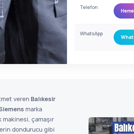
Telefon
Hemen
WhatsApp
Whats
zmet veren
Balıkesir
Siemens
marka
k makinesi, çamaşır
derin dondurucu gibi