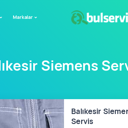
Markalar
lıkesir Siemens Serv
Balıkesir Siemen
Servis