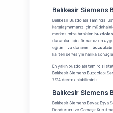
Balıkesir Siemens B
Balıkesir Buzdolabı Tamircisi ust
karşılaşmamanız için müdahaleler
merkezimize bırakılan
buzdolabı
durumları için, firmamız en uygu
eğitimli ve donanımlı
buzdolabı
kaliteli servisiyle harika sonuç
En yakın buzdolabı tamircisi sta
Balıkesir Siemens Buzdolabı Ser
7/24 destek alabilirsiniz.
Balıkesir Siemens 
Balıkesir Siemens Beyaz Eşya Se
Dondurucu ve Çamaşır Kurutma Ma