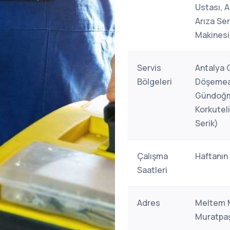
Ustası, 
Arıza Se
Makinesi
Servis
Antalya 
Bölgeleri
Döşemealt
Gündoğmu
Korkutel
Serik)
Çalışma
Haftanın
Saatleri
Adres
Meltem M
Muratpaş