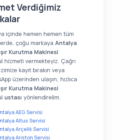
met Verdiğimiz
kalar
ya içinde hemen hemen tüm
lerde, çoğu markaya
Antalya
ır Kurutma Makinesi
i
hizmeti vermekteyiz. Çağrı
zimize kayıt bırakın veya
App üzerinden ulaşın; hızlıca
ır Kurutma Makinesi
si ustası
yönlendirelim.
ntalya AEG Servisi
ntalya Altus Servisi
ntalya Arçelik Servisi
ntalya Ariston Servisi