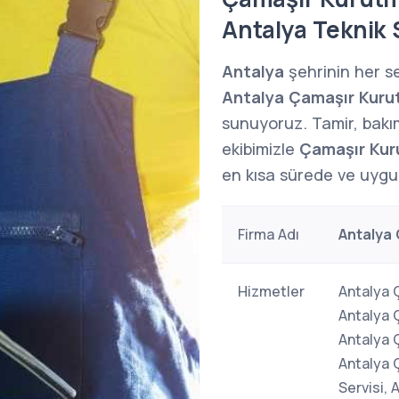
Antalya Teknik 
Antalya
şehrinin her s
Antalya Çamaşır Kurut
sunuyoruz. Tamir, bakı
ekibimizle
Çamaşır Kur
en kısa sürede ve uygun
Firma Adı
Antalya 
Hizmetler
Antalya 
Antalya 
Antalya 
Antalya 
Servisi,