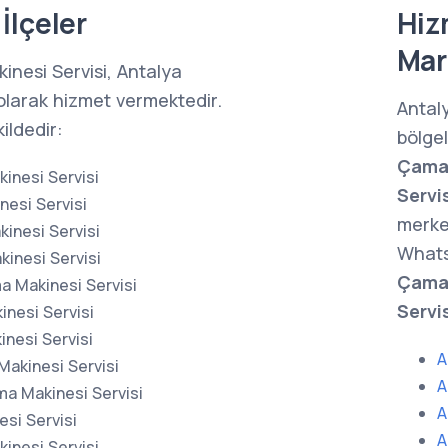
İlçeler
Hiz
Mar
nesi Servisi, Antalya
olarak hizmet vermektedir.
Antal
ildedir:
bölge
Çamaş
inesi Servisi
Servis
esi Servisi
merke
inesi Servisi
Whats
inesi Servisi
Çamaş
 Makinesi Servisi
Servi
inesi Servisi
nesi Servisi
A
akinesi Servisi
A
 Makinesi Servisi
A
si Servisi
A
inesi Servisi