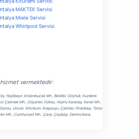
ntalya Kiturami Servisi
ntalya MAKTEK Servisi
ntalya Miele Servisi
ntalya Whirlpool Servisi
e hizmet vermektedir:
köy, Yeşilbayır, Arslanbucak Mh., Beldibi, Göynük, Kuzdere,
Fevzi Çakmak Mh., Göçerler, Göksu, Hüsnü Karataş, Kanal Mh.,
rısu, Uncalı, Altınkum, Arapsuyu, Çakırlar, Pınarbaşı, Toros
evler Mh., Cumhuriyet Mh., Çarşı, Çaybaşı, Demircikara,