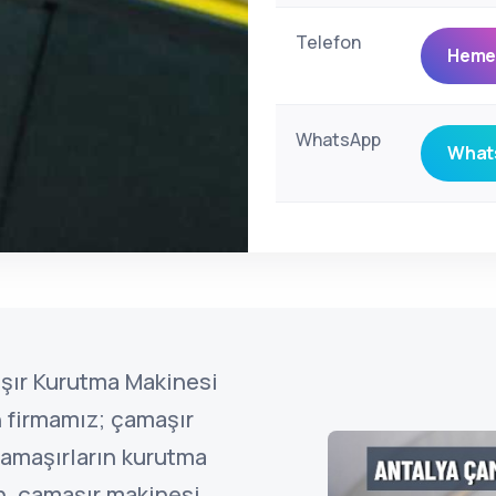
Telefon
Hemen
WhatsApp
Whats
aşır Kurutma Makinesi
n firmamız; çamaşır
amaşırların kurutma
n, çamaşır makinesi