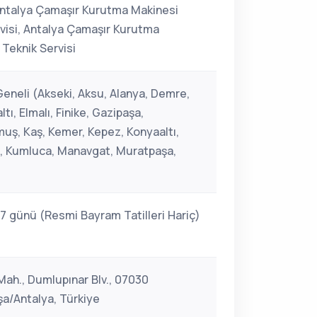
Antalya Çamaşır Kurutma Makinesi
rvisi, Antalya Çamaşır Kurutma
 Teknik Servisi
Geneli (Akseki, Aksu, Alanya, Demre,
ı, Elmalı, Finike, Gazipaşa,
ş, Kaş, Kemer, Kepez, Konyaaltı,
i, Kumluca, Manavgat, Muratpaşa,
 7 günü (Resmi Bayram Tatilleri Hariç)
ah., Dumlupınar Blv., 07030
a/Antalya, Türkiye