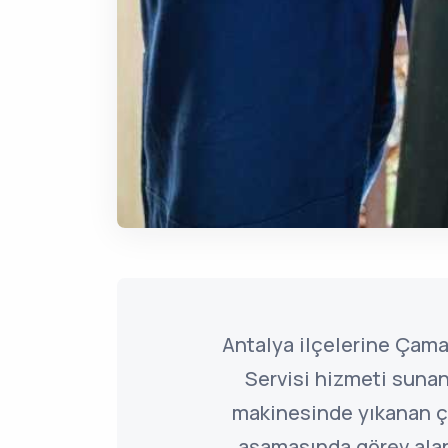
Antalya ilçelerine Çam
Servisi hizmeti suna
makinesinde yıkanan ç
aşamasında görev ala