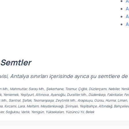
A
A
A
A
 Semtler
si, Antalya sınırları içerisinde ayrıca şu semtlere d
narı Mh., Mahmutlar, Saray Mh., Şekerhane, Tosmur, Çığlık, Düzlerçamı, Nebiler, Yeni
k, Yeniemek, Yeşilyurt, Altınova, Ayanoğlu, Duraliler Mh., Düdenbaşı, Fabrikalar, 
Mh., Santral, Şafak, Teomanpaşa, Zeytinlik Mh., Arapsuyu, Gürsu, Hurma, Liman, Sa
oba, Kırcami, Lara, Meltem, Meydankavağı, Şirinyalı, Yeşilbahçe, Altındağ, Bahçeli
ever, Soğuksu, Varlık, Yenigün, Yüksekalan, Yüzüncü Yıl, Belek