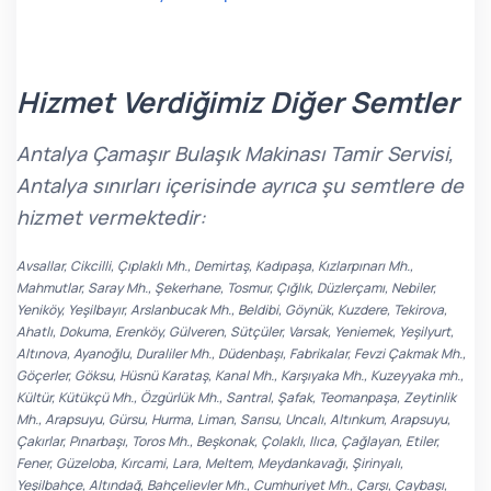
Hizmet Verdiğimiz Diğer Semtler
Antalya Çamaşır Bulaşık Makinası Tamir Servisi,
Antalya sınırları içerisinde ayrıca şu semtlere de
hizmet vermektedir:
Avsallar, Cikcilli, Çıplaklı Mh., Demirtaş, Kadıpaşa, Kızlarpınarı Mh.,
Mahmutlar, Saray Mh., Şekerhane, Tosmur, Çığlık, Düzlerçamı, Nebiler,
Yeniköy, Yeşilbayır, Arslanbucak Mh., Beldibi, Göynük, Kuzdere, Tekirova,
Ahatlı, Dokuma, Erenköy, Gülveren, Sütçüler, Varsak, Yeniemek, Yeşilyurt,
Altınova, Ayanoğlu, Duraliler Mh., Düdenbaşı, Fabrikalar, Fevzi Çakmak Mh.,
Göçerler, Göksu, Hüsnü Karataş, Kanal Mh., Karşıyaka Mh., Kuzeyyaka mh.,
Kültür, Kütükçü Mh., Özgürlük Mh., Santral, Şafak, Teomanpaşa, Zeytinlik
Mh., Arapsuyu, Gürsu, Hurma, Liman, Sarısu, Uncalı, Altınkum, Arapsuyu,
Çakırlar, Pınarbaşı, Toros Mh., Beşkonak, Çolaklı, Ilıca, Çağlayan, Etiler,
Fener, Güzeloba, Kırcami, Lara, Meltem, Meydankavağı, Şirinyalı,
Yeşilbahçe, Altındağ, Bahçelievler Mh., Cumhuriyet Mh., Çarşı, Çaybaşı,