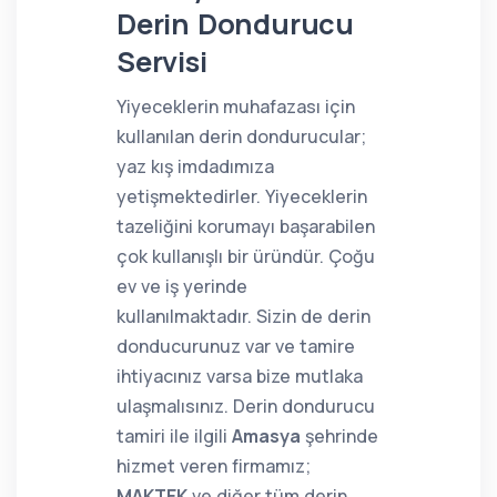
Derin Dondurucu
Servisi
Yiyeceklerin muhafazası için
kullanılan derin dondurucular;
yaz kış imdadımıza
yetişmektedirler. Yiyeceklerin
tazeliğini korumayı başarabilen
çok kullanışlı bir üründür. Çoğu
ev ve iş yerinde
kullanılmaktadır. Sizin de derin
donducurunuz var ve tamire
ihtiyacınız varsa bize mutlaka
ulaşmalısınız. Derin dondurucu
tamiri ile ilgili
Amasya
şehrinde
hizmet veren firmamız;
MAKTEK
ve diğer tüm derin