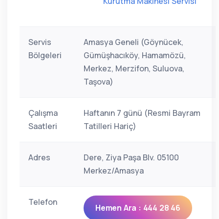
Kurutma Makinesi Servisi
Servis
Amasya Geneli (Göynücek,
Bölgeleri
Gümüşhacıköy, Hamamözü,
Merkez, Merzifon, Suluova,
Taşova)
Çalışma
Haftanın 7 günü (Resmi Bayram
Saatleri
Tatilleri Hariç)
Adres
Dere, Ziya Paşa Blv. 05100
Merkez/Amasya
Telefon
Hemen Ara : 444 28 46