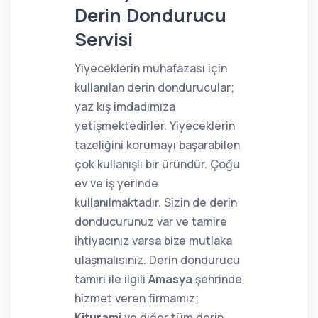
Derin Dondurucu
Servisi
Yiyeceklerin muhafazası için
kullanılan derin dondurucular;
yaz kış imdadımıza
yetişmektedirler. Yiyeceklerin
tazeliğini korumayı başarabilen
çok kullanışlı bir üründür. Çoğu
ev ve iş yerinde
kullanılmaktadır. Sizin de derin
donducurunuz var ve tamire
ihtiyacınız varsa bize mutlaka
ulaşmalısınız. Derin dondurucu
tamiri ile ilgili
Amasya
şehrinde
hizmet veren firmamız;
Kiturami
ve diğer tüm derin