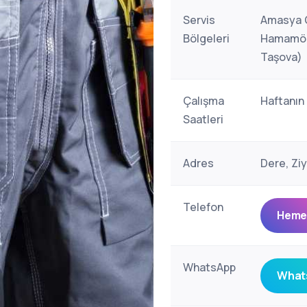
Servis
Amasya G
Bölgeleri
Hamamözü
Taşova)
Çalışma
Haftanın
Saatleri
Adres
Dere, Zi
Telefon
Hemen
WhatsApp
Whats