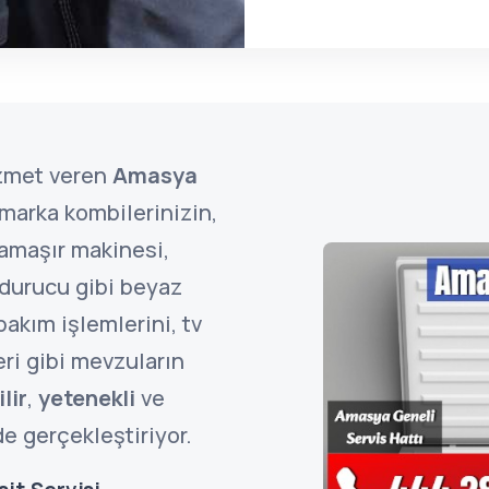
zmet veren
Amasya
marka kombilerinizin,
çamaşır makinesi,
ndurucu gibi beyaz
bakım işlemlerini, tv
ri gibi mevzuların
lir
,
yetenekli
ve
de gerçekleştiriyor.