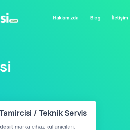
Hakkımızda
Blog
İletişim
si
Tamircisi / Teknik Servis
ndesit
marka cihaz kullanıcıları,