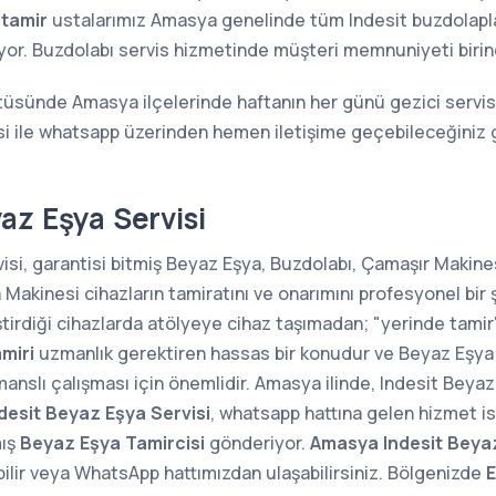
 tamir
ustalarımız Amasya genelinde tüm Indesit buzdolaplarını
ıyor. Buzdolabı servis hizmetinde müşteri memnuniyeti birin
atüsünde Amasya ilçelerinde haftanın her günü gezici servis 
i ile whatsapp üzerinden hemen iletişime geçebileceğiniz 
az Eşya Servisi
si, garantisi bitmiş Beyaz Eşya, Buzdolabı, Çamaşır Makines
kinesi cihazların tamiratını ve onarımını profesyonel bir 
ştirdiği cihazlarda atölyeye cihaz taşımadan; "yerinde tam
miri
uzmanlık gerektiren hassas bir konudur ve Beyaz Eşya 
manslı çalışması için önemlidir. Amasya ilinde, Indesit Beyaz
esit Beyaz Eşya Servisi
, whatsapp hattına gelen hizmet is
mış
Beyaz Eşya Tamircisi
gönderiyor.
Amasya Indesit Beyaz
lir veya WhatsApp hattımızdan ulaşabilirsiniz. Bölgenizde
E