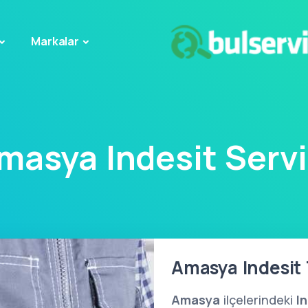
Markalar
masya Indesit Servi
Amasya Indesit 
Amasya
ilçelerindeki
I