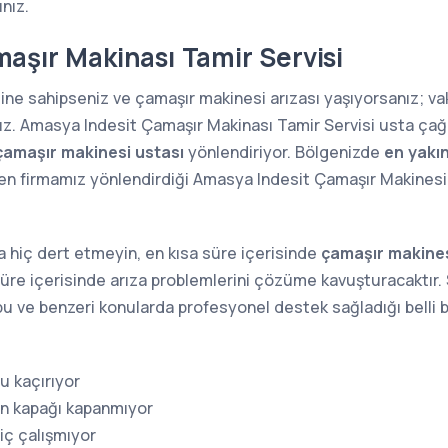
ınız.
aşır Makinası Tamir Servisi
ine sahipseniz ve çamaşır makinesi arızası yaşıyorsanız; 
nız. Amasya Indesit Çamaşır Makinası Tamir Servisi usta çağı
çamaşır makinesi ustası
yönlendiriyor. Bölgenizde
en yakı
n firmamız yönlendirdiği Amasya Indesit Çamaşır Makinesi us
 hiç dert etmeyin, en kısa süre içerisinde
çamaşır makines
süre içerisinde arıza problemlerini çözüme kavuşturacaktır. S
a bu ve benzeri konularda profesyonel destek sağladığı belli b
u kaçırıyor
in kapağı kapanmıyor
iç çalışmıyor