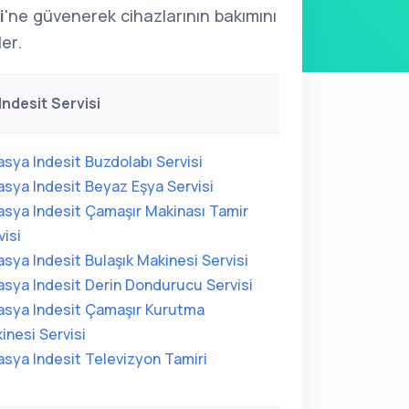
i
'ne güvenerek cihazlarının bakımını
ler.
ndesit Servisi
sya Indesit Buzdolabı Servisi
sya Indesit Beyaz Eşya Servisi
sya Indesit Çamaşır Makinası Tamir
visi
sya Indesit Bulaşık Makinesi Servisi
sya Indesit Derin Dondurucu Servisi
sya Indesit Çamaşır Kurutma
inesi Servisi
sya Indesit Televizyon Tamiri