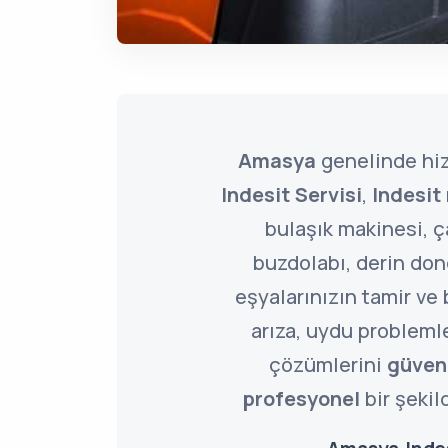
Amasya
genelinde hi
Indesit Servisi
,
Indesit
bulaşık makinesi, 
buzdolabı, derin do
eşyalarınızın tamir ve 
arıza, uydu problemle
çözümlerini
güveni
profesyonel
bir şekil