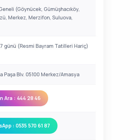
eneli (Göynücek, Gümüşhacıköy,
, Merkez, Merzifon, Suluova,
 7 günü (Resmi Bayram Tatilleri Hariç)
ya Paşa Blv. 05100 Merkez/Amasya
 Ara : 444 28 46
App : 0535 570 61 87