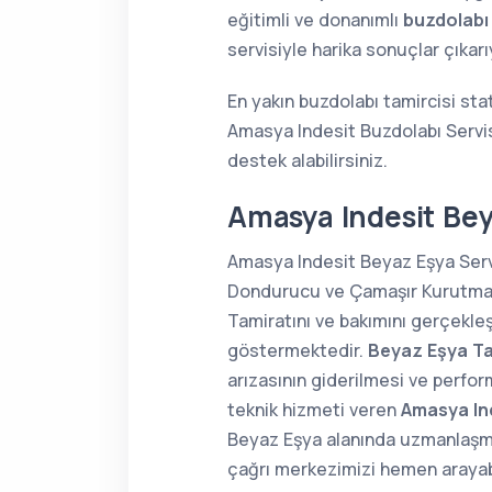
eğitimli ve donanımlı
buzdolabı
servisiyle harika sonuçlar çıkar
En yakın buzdolabı tamircisi st
Amasya Indesit Buzdolabı Servis
destek alabilirsiniz.
Amasya Indesit Bey
Amasya Indesit Beyaz Eşya Servi
Dondurucu ve Çamaşır Kurutma Ma
Tamiratını ve bakımını gerçekle
göstermektedir.
Beyaz Eşya Ta
arızasının giderilmesi ve perfor
teknik hizmeti veren
Amasya Ind
Beyaz Eşya alanında uzmanlaş
çağrı merkezimizi hemen arayabi