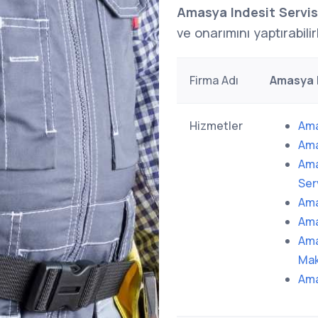
Amasya Indesit Servis
ve onarımını yaptırabilir
Firma Adı
Amasya I
Hizmetler
Ama
Ama
Ama
Ser
Ama
Ama
Ama
Mak
Ama