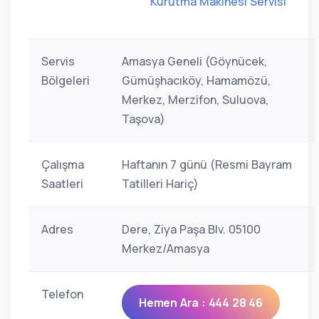
Kurutma Makinesi Servisi
Servis
Amasya Geneli (Göynücek,
Bölgeleri
Gümüşhacıköy, Hamamözü,
Merkez, Merzifon, Suluova,
Taşova)
Çalışma
Haftanın 7 günü (Resmi Bayram
Saatleri
Tatilleri Hariç)
Adres
Dere, Ziya Paşa Blv. 05100
Merkez/Amasya
Telefon
Hemen Ara : 444 28 46