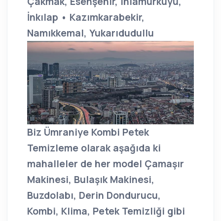
Çakmak, Esenşehir, Ihlamurkuyu,
İnkılap • Kazımkarabekir,
Namıkkemal, Yukarıdudullu
Biz Ümraniye Kombi Petek
Temizleme olarak aşağıda ki
mahalleler de her model Çamaşır
Makinesi, Bulaşık Makinesi,
Buzdolabı, Derin Dondurucu,
Kombi, Klima, Petek Temizliği gibi