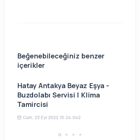
Beğenebileceğiniz benzer
içerikler
Hatay Antakya Beyaz Eşya -
İs
Buzdolabı Servisi | Klima
Bu
Tamircisi
Ç
Cum, 23 Eyl 2022 15:24:042