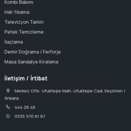
Kombi Bakımı
Halı Yıkama
Televizyon Tamiri
Petek Temizleme
İlaçlama
Demir Doğrama / Ferforje
Masa Sandalye Kiralama
İletişim / İrtibat
Merkez Ofis: Ufuktepe Mah. Ufuktepe Cad. Keçiören /
Ankara
444 28 46
0535 570 61 87