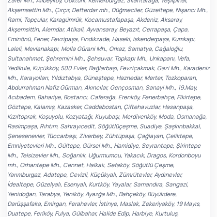
Zafer Mh., Alibeyköy, Göktürk, Kemerburgaz, Silahtarağa, Yeşilpınar,
Akşemsettin Mh., Çırçır, Defterdar mh., Düğmeciler, Güzeltepe, Nişancı Mh.,
Rami, Topçular, Karagümrük, Kocamustafapaşa, Akdeniz, Aksaray,
Akşemsittin, Alemdar, Atikali, Ayvansaray, Beyazıt, Cerrapaşa, Çapa,
Eminönü, Fener, Fevzipaşa, Fındıkzade, Haseki, iskenderpaşa, Kumkapı,
Laleli, Mevlanakapı, Molla Gürani Mh., Orkaz, Samatya, Cağaloğlu,
Sultanahmet, Şehremini Mh., Şehsuvar, Topkapı Mh., Unkapanı, Vefa,
Yedikule, Küçükköy, 500 Evler, Bağlarbaşı, Fevziçakmak, Gazi Mh., Karadeniz
Mh., Karayolları, Yıldıztabya, Güneştepe, Haznedar, Merter, Tozkoparan,
Abdurrahman Nafiz Gürman, Akıncılar, Gençosman, Sanayi Mh., 19.May,
Acıbadem, Bahariye, Bostancı, Caferağa, Erenköy, Fenerbahçe, Fikirtepe,
Göztepe, Kalamış, Kazasker, Caddebostan, Çiftehavuzlar, Hasanpaşa,
Kızıltoprak, Koşuyolu, Kozyatağı, Kuyubaşı, Merdivenköy, Moda, Osmanağa,
Rasimpaşa, Rıhtım, Sahrayıcedit, Söğütlüçeşme, Suadiye, Şaşkınbakkal,
Şenesenevler, Tüccarbaşı, Ziverbey, Zühtüpaşa, Çağlayan, Çeliktepe,
Emniyetevleri Mh., Gültepe, Gürsel Mh., Hamidiye, Seyrantepe, Şirintepe
Mh., Telsizevler Mh., Soğanlık, Uğurmumcu, Yakacık, Dragos, Kordonboyu
mh., Orhantepe Mh., Cennet, Halkalı, Sefaköy, Söğütlü Çeşme,
Yarımburgaz, Adatepe, Cevizli, Küçükyalı, Zümrütevler, Aydınevler,
İdealtepe, Güzelyalı, Esenyalı, Kurtköy, Yayalar, Samandıra, Sarıgazi,
Yenidoğan, Tarabya, Yeniköy, Ayazğa Mh., Bahçeköy, Büyükdere,
Darüşşafaka, Emirgan, Ferahevler, İstinye, Maslak, Zekeriyaköy, 19 Mayıs,
Duatepe, Feriköy, Fulya, Gülbahar, Halide Edip, Harbiye, Kurtuluş,