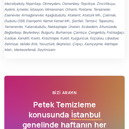
Mecidiyeköy, Nişantaşı, Okmeydanı, Osmanbey, Teşvikiye, Zincirlikuyu,
Aydınlı, İçmeler, İstasyon, Mimarsinan, Orhanlı, Postane, Tersaneler,
Esenevler, Armağanevler, Aşağıdudullu, Atakent, Atatürk Mh., Çakmak,
Dudullu OSB, Esenşehir, Namık Kemal Mh., Şerifali, Tantavi, Tepeüstü,
Yamanevler, Yukarıdudullu, Nakkaştepe, Ünalan, Acıbadem, Altunizade,
Bağlarbaşı, Beylerbeyi, Bulgurlu, Burhaniye, Çamlıça, Çengelköy, Fıstıkağaçı,
İcadiye, Kandilli, Kısıklı, Kirazlıtepe, Kuleli, Kuzguncuk, Küçüksu, Libadiye,
Selimiye, Validei Atik, Yavuztürk, Beştelsiz, Çırpıçı, Kazlıçeşme, Maltepe
Mah., Merkezefendi, Seyitnizam
BIZI ARAYIN
Petek Temizleme
konusunda
İstanbul
genelinde haftanın her