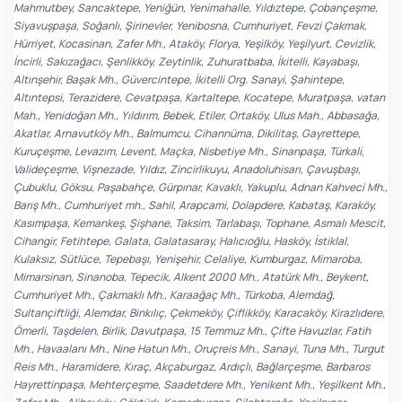
Mahmutbey, Sancaktepe, Yeniğün, Yenimahalle, Yıldıztepe, Çobançeşme,
Siyavuşpaşa, Soğanlı, Şirinevler, Yenibosna, Cumhuriyet, Fevzi Çakmak,
Hürriyet, Kocasinan, Zafer Mh., Ataköy, Florya, Yeşilköy, Yeşilyurt, Cevizlik,
İncirli, Sakızağacı, Şenlikköy, Zeytinlik, Zuhuratbaba, İkitelli, Kayabaşı,
Altınşehir, Başak Mh., Güvercintepe, İkitelli Org. Sanayi, Şahintepe,
Altıntepsi, Terazidere, Cevatpaşa, Kartaltepe, Kocatepe, Muratpaşa, vatan
Mah., Yenidoğan Mh., Yıldırım, Bebek, Etiler, Ortaköy, Ulus Mah., Abbasağa,
Akatlar, Arnavutköy Mh., Balmumcu, Cihannüma, Dikilitaş, Gayrettepe,
Kuruçeşme, Levazım, Levent, Maçka, Nisbetiye Mh., Sinanpaşa, Türkali,
Valideçeşme, Vişnezade, Yıldız, Zincirlikuyu, Anadoluhisarı, Çavuşbaşı,
Çubuklu, Göksu, Paşabahçe, Gürpınar, Kavaklı, Yakuplu, Adnan Kahveci Mh.,
Barış Mh., Cumhuriyet mh., Sahil, Arapcami, Dolapdere, Kabataş, Karaköy,
Kasımpaşa, Kemankeş, Şişhane, Taksim, Tarlabaşı, Tophane, Asmalı Mescit,
Cihangir, Fetihtepe, Galata, Galatasaray, Halıcıoğlu, Hasköy, İstiklal,
Kulaksız, Sütlüce, Tepebaşı, Yenişehir, Celaliye, Kumburgaz, Mimaroba,
Mimarsinan, Sinanoba, Tepecik, Alkent 2000 Mh., Atatürk Mh., Beykent,
Cumhuriyet Mh., Çakmaklı Mh., Karaağaç Mh., Türkoba, Alemdağ,
Sultançiftliği, Alemdar, Binkılıç, Çekmeköy, Çiflikköy, Karacaköy, Kirazlıdere,
Ömerli, Taşdelen, Birlik, Davutpaşa, 15 Temmuz Mh., Çifte Havuzlar, Fatih
Mh., Havaalanı Mh., Nine Hatun Mh., Oruçreis Mh., Sanayi, Tuna Mh., Turgut
Reis Mh., Haramidere, Kıraç, Akçaburgaz, Ardıçlı, Bağlarçeşme, Barbaros
Hayrettinpaşa, Mehterçeşme, Saadetdere Mh., Yenikent Mh., Yeşilkent Mh.,