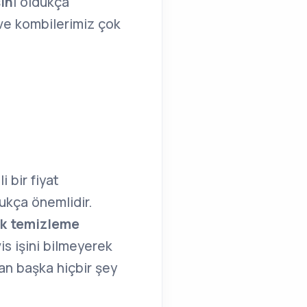
in
i oldukça
 ve kombilerimiz çok
i bir fiyat
dukça önemlidir.
ek temizleme
is işini bilmeyerek
an başka hiçbir şey