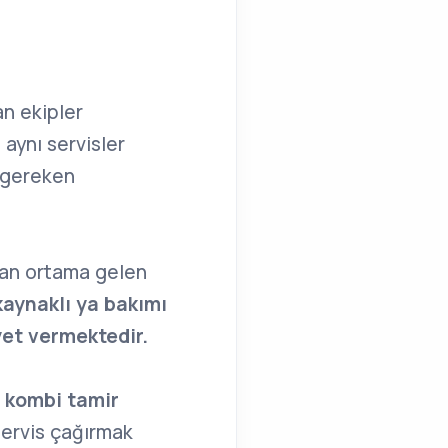
n ekipler
i
aynı servisler
ı gereken
lan ortama gelen
kaynaklı ya bakımı
yet vermektedir.
e kombi tamir
 servis çağırmak