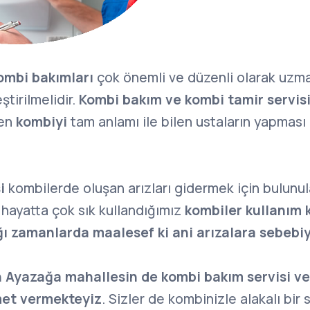
mbi bakımları
çok önemli ve düzenli olarak uzma
tirilmelidir.
Kombi bakım ve kombi tamir servis
ten
kombiyi
tam anlamı ile bilen ustaların yapmas
i
kombilerde oluşan arızları gidermek için bulunu
k hayatta çok sık kullandığımız
kombiler kullanım 
ı zamanlarda maalesef ki ani arızalara sebebi
n Ayazağa mahallesin de kombi bakım servisi v
zmet vermekteyiz
. Sizler de kombinizle alakalı bir