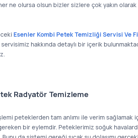
her ne olursa olsun bizler sizlere çok yakın olarak
nceki
Esenler Kombi Petek Temizliği Servisi Ve Fi
 servisimiz hakkında detaylı bir içerik bulunmaktad
z.
etek Radyatör Temizleme
şlemi peteklerden tam anlımı ile verim sağlamak iç
gereken bir eylemdir. Peteklerimiz soğuk havalarda
r. Bunu da sistemi gereği sıcak su dolaşımı gerçekl