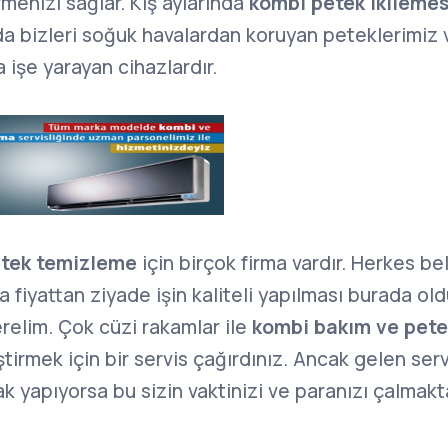
rmenizi sağlar. Kış aylarında
kombi petek ikilemes
nda bizleri soğuk havalardan koruyan peteklerimiz
a işe yarayan cihazlardır.
etek temizleme
için birçok firma vardır. Herkes bell
a fiyattan ziyade işin kaliteli yapılması burada ol
relim. Çok cüzi rakamlar ile
kombi bakım ve pet
tirmek için bir servis çağırdınız. Ancak gelen serv
k yapıyorsa bu sizin vaktinizi ve paranızı çalmakt