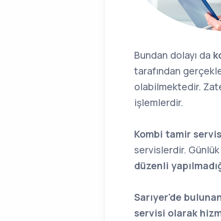
Bundan dolayı da
ko
tarafından gerçekleş
olabilmektedir. Za
işlemlerdir.
Kombi tamir servis
servislerdir. Günlü
düzenli yapılmadığ
Sarıyer'de buluna
servisi olarak hi