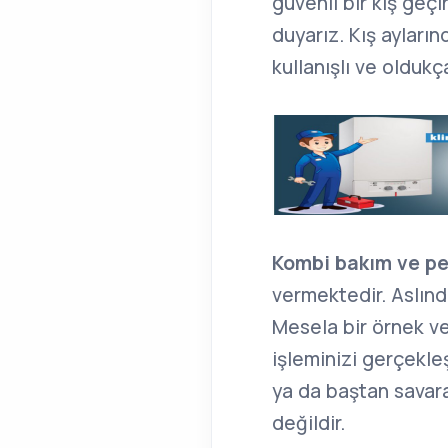
güvenli bir kış geçi
duyarız. Kış ayları
kullanışlı ve oldukç
Kombi bakım ve p
vermektedir. Aslınd
Mesela bir örnek ve
işleminizi gerçekleş
ya da baştan savara
değildir.