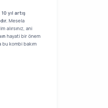
z
10 yıl artış
dır.
Mesela
m alırsınız, ani
nın
hayati bir önem
da bu kombi bakım