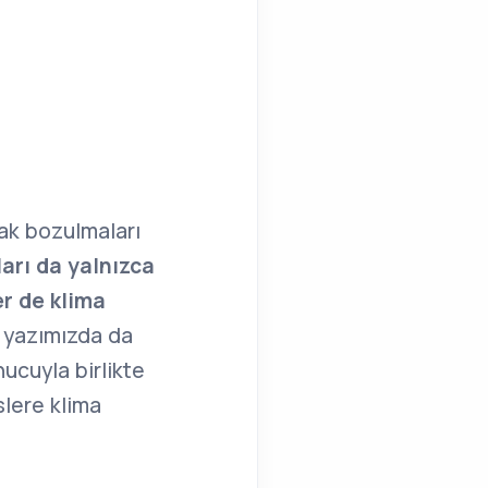
rak bozulmaları
arı da yalnızca
er de klima
ı yazımızda da
nucuyla birlikte
slere klima