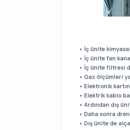
• İç ünite kimyasal
• İç ünite fan kana
• İç ünite filtresi 
• Gaz ölçümleri yap
• Elektronik kartın
• Elektrik kablo b
• Ardından dış üni
• Daha sonra drena
• Dış ünite de alç