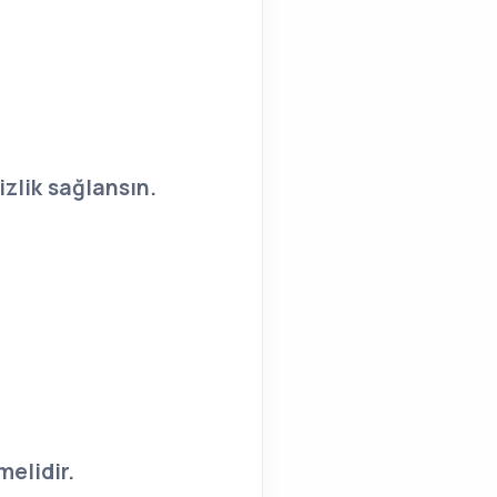
izlik sağlansın.
.
.
melidir.