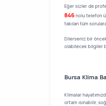
Eğer sizler de prof
846
nolu telefon ü
takılan tüm sorulara
Dilerseniz bir önce
olabilecek bilgiler 
Bursa Klima B
Klimalar hayatımızd
ortam ısınabilir, so