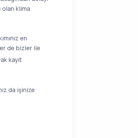
ı olan klima
kımınız en
r de bizler ile
ak kayıt
mız da işinize