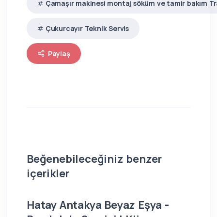
Çamaşır makinesi montaj söküm ve tamir bakım T
Çukurcayır Teknik Servis
Paylaş
Beğenebileceğiniz benzer
içerikler
Hatay Antakya Beyaz Eşya -
İs