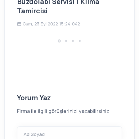
Buzdolabı Servisi | Klima
Bu
Tamircisi
Ç
Cum, 23 Eyl 2022 15:24:042
Yorum Yaz
Firma ile ilgili görüşlerinizi yazabilirsiniz
Ad Soyad