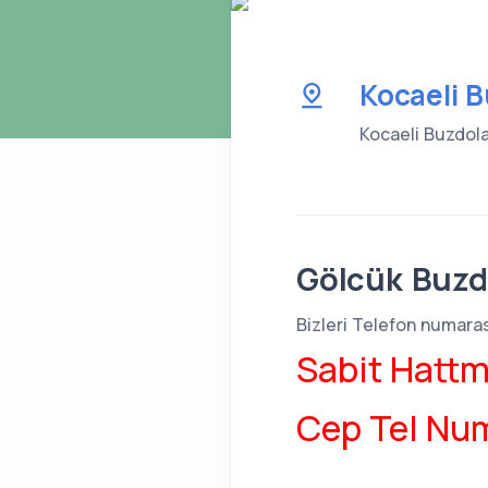
Kocaeli B
Kocaeli Buzdolab
Gölcük Buzd
Bizleri Telefon numarası
Sabit Hattm
Cep Tel Num