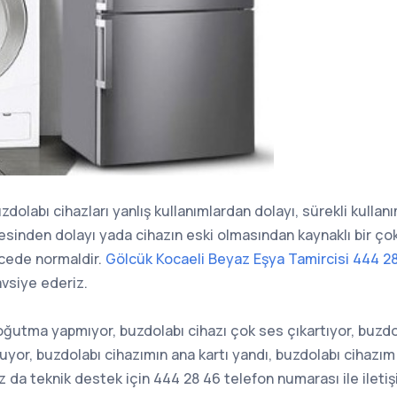
zdolabı cihazları yanlış kullanımlardan dolayı, sürekli kullan
mesinden dolayı yada cihazın eski olmasından kaynaklı bir çok
cede normaldir.
Gölcük Kocaeli Beyaz Eşya Tamircisi 444 2
avsiye ederiz.
oğutma yapmıyor, buzdolabı cihazı çok ses çıkartıyor, buzdo
yor, buzdolabı cihazımın ana kartı yandı, buzdolabı cihazım
ız da teknik destek için 444 28 46 telefon numarası ile iletiş