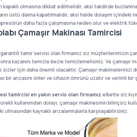
kapaklı olmasına dikkat edilmelidir, aksi takdirde buzlanma a
arın üstü daima kapatılmalıdır, aksi halde dolaşım içindeki n
mpresörün daha fazla çalışmasına neden olur ve elektrik tüket
labı Çamaşır Makinası Tamircisi
garantili tamir servisi olan firmamız siz müşterilerimizin ç
sonra kazanını temizle bezle temizlemelisiniz. Ve çamaşır ma
ız sizler için daha önemli olacaktır. Çamaşır makimelerinizi 
sı bir arızasını önler ve cihazın ömrünü uzatır ve verimli bir şe
si tamircisi en yakın servis olan firmamız
elbette siz kıy
ürekli kullanımdan dolayı, çamaşır makinesinin bilinçsiz kul
i olmasından kaynaklı arızalanmalarla karşılaşabilirsiniz.