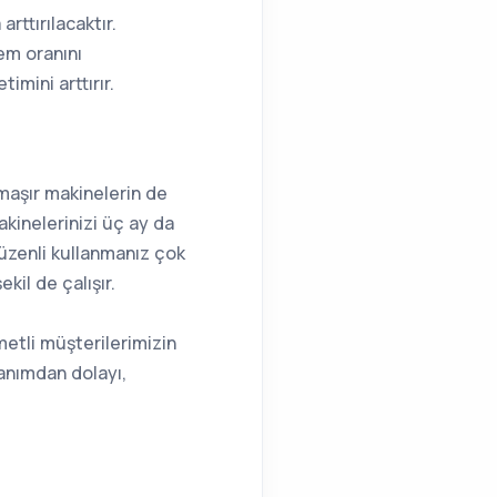
rttırılacaktır.
em oranını
imini arttırır.
amaşır makinelerin de
kinelerinizi üç ay da
düzenli kullanmanız çok
kil de çalışır.
metli müşterilerimizin
lanımdan dolayı,