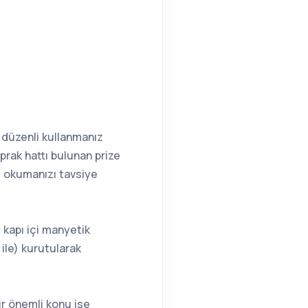
n düzenli kullanmanız
oprak hattı bulunan prize
e okumanızı tavsiye
ı kapı içi manyetik
ile) kurutularak
bir önemli konu ise