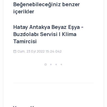
Beğenebileceğiniz benzer
içerikler
Hatay Antakya Beyaz Eşya -
İs
Buzdolabı Servisi | Klima
Bu
Tamircisi
Ç
Cum, 23 Eyl 2022 15:24:042