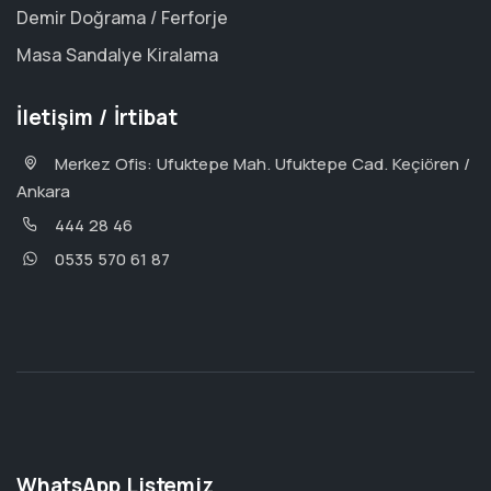
Demir Doğrama / Ferforje
Masa Sandalye Kiralama
İletişim / İrtibat
Merkez Ofis: Ufuktepe Mah. Ufuktepe Cad. Keçiören /
Ankara
444 28 46
0535 570 61 87
WhatsApp Listemiz