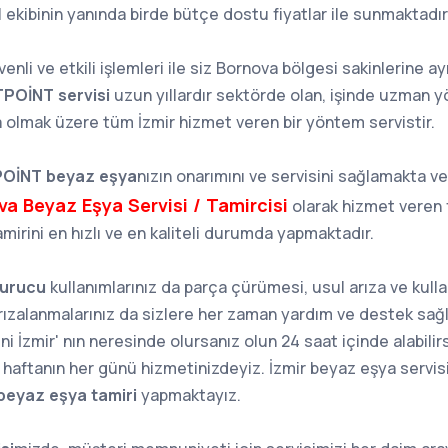
 ekibinin yanında birde bütçe dostu fiyatlar ile sunmaktadır
üvenli ve etkili işlemleri ile siz Bornova bölgesi sakinlerine ay
TPOİNT servisi
uzun yıllardır sektörde olan, işinde uzman y
 olmak üzere tüm İzmir hizmet veren bir yöntem servistir.
OİNT beyaz eşya
nızın onarımını ve servisini sağlamakta ve
a Beyaz Eşya Servisi / Tamircisi
olarak hizmet veren 
rini en hızlı ve en kaliteli durumda yapmaktadır.
urucu
kullanımlarınız da parça çürümesi, usul arıza ve kulla
ızalanmalarınız da sizlere her zaman yardım ve destek sa
ni İzmir' nın neresinde olursanız olun 24 saat içinde alabilir
 haftanın her günü hizmetinizdeyiz. İzmir beyaz eşya servisi 
beyaz eşya tamiri
yapmaktayız.