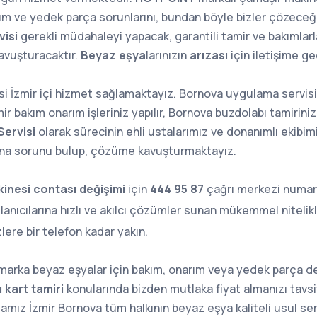
anım ve yedek parça sorunlarını, bundan böyle bizler çözeceği
visi
gerekli müdahaleyi yapacak, garantili tamir ve bakımlarla
avuşturacaktır.
Beyaz eşya
larınızın
arızası
için iletişime geç
si İzmir içi hizmet sağlamaktayız. Bornova uygulama servi
r bakım onarım işleriniz yapılır, Bornova buzdolabı tamiriniz it
Servisi
olarak sürecinin ehli ustalarımız ve donanımlı ekibim
ana sorunu bulup, çözüme kavuşturmaktayız.
inesi contası değişimi
için
444 95 87
çağrı merkezi numaram
anıcılarına hızlı ve akılcı çözümler sunan mükemmel nitelikli
zlere bir telefon kadar yakın.
marka beyaz eşyalar için bakım, onarım veya yedek parça de
 kart tamiri
konularında bizden mutlaka fiyat almanızı tavs
amız İzmir Bornova tüm halkının beyaz eşya kaliteli usul ser