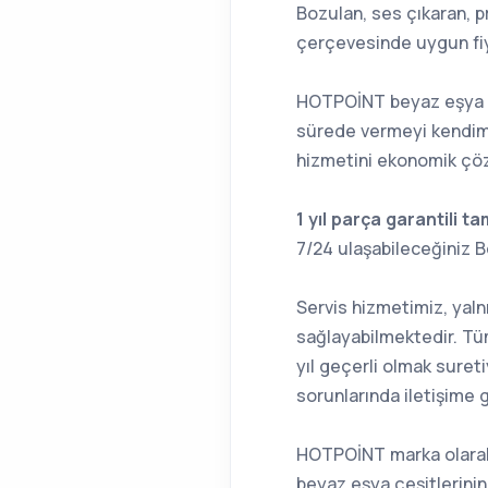
Bozulan, ses çıkaran, 
çerçevesinde uygun fi
HOTPOİNT beyaz eşya se
sürede vermeyi kendimi
hizmetini ekonomik çö
1 yıl parça garantili ta
7/24 ulaşabileceğiniz 
Servis hizmetimiz, yalnı
sağlayabilmektedir. Tüm
yıl geçerli olmak sure
sorunlarında iletişime g
HOTPOİNT marka olarak y
beyaz eşya çeşitlerinin