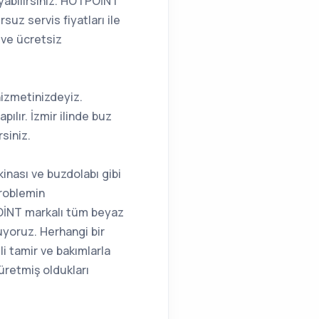
yabilirsiniz. HOTPOİNT
uz servis fiyatları ile
 ve ücretsiz
hizmetinizdeyiz.
ılır. İzmir ilinde buz
siniz.
inası ve buzdolabı gibi
problemin
POİNT markalı tüm beyaz
uyoruz. Herhangi bir
li tamir ve bakımlarla
üretmiş oldukları