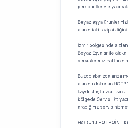
personelleriyle yapmak
Beyaz eşya ürünlerinizi
alanındaki rakipsizliğin
İzmir bölgesinde sizler
Beyaz Eşyalar ile alaka
servislerimiz haftanın 
Buzdolabınızda arıza m
alanına dokunan HOTPOİ
kaydı oluşturabilirsini
bölgede Servisi ihtiya
aradığınız servis hizme
Her türlü
HOTPOİNT be