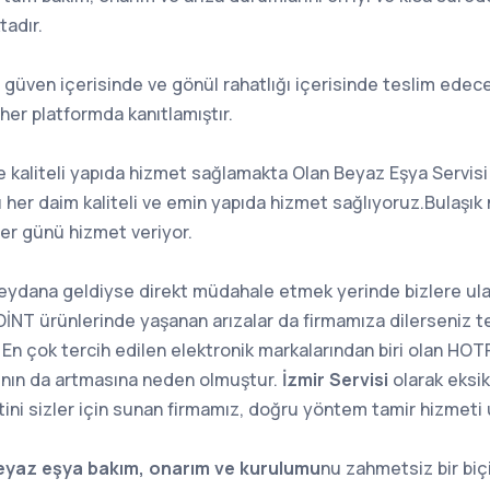
tadır.
 güven içerisinde ve gönül rahatlığı içerisinde teslim edece
i her platformda kanıtlamıştır.
e kaliteli yapıda hizmet sağlamakta Olan Beyaz Eşya Servis
lı her daim kaliteli ve emin yapıda hizmet sağlıyoruz.Bulaşık
her günü hizmet veriyor.
eydana geldiyse direkt müdahale etmek yerinde bizlere ulaş
NT ürünlerinde yaşanan arızalar da firmamıza dilerseniz t
z. En çok tercih edilen elektronik markalarından biri olan HO
cının da artmasına neden olmuştur.
İzmir Servisi
olarak eksi
tini sizler için sunan firmamız, doğru yöntem tamir hizmeti 
yaz eşya bakım, onarım ve kurulumu
nu zahmetsiz bir bi