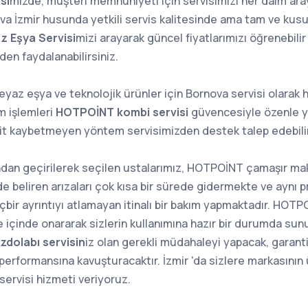
si
mizde, müşteri memnuniyeti için servisimizi her daim ara
va İzmir husunda yetkili servis kalitesinde ama tam ve kusurs
z Eşya Servisi
mizi arayarak güncel fiyatlarımızı öğrenebilir
en faydalanabilirsiniz.
yaz eşya ve teknolojik ürünler için Bornova servisi olarak 
m işlemleri
HOTPOİNT kombi servisi
güvencesiyle özenle yap
akit kaybetmeyen yöntem servisimizden destek talep edebilir
ndan geçirilerek seçilen ustalarımız, HOTPOİNT çamaşır mak
e beliren arızaları çok kısa bir sürede gidermekte ve aynı 
çbir ayrıntıyı atlamayan itinalı bir bakım yapmaktadır. HOT
re içinde onararak sizlerin kullanımına hazır bir durumda sun
dolabı servisin
iz olan gerekli müdahaleyi yapacak, garanti
 performansına kavuşturacaktır. İzmir 'da sizlere markasının 
servisi hizmeti veriyoruz.