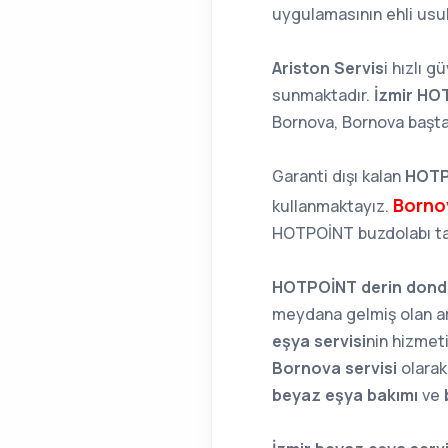
uygulamasının ehli usul
Ariston Servis
i hızlı g
sunmaktadır.
İzmir HO
Bornova, Bornova başta
Garanti dışı kalan
HOTP
Bornov
kullanmaktayız.
HOTPOİNT buzdolabı tami
HOTPOİNT derin dond
meydana gelmiş olan ar
eşya servisi
nin hizmeti
Bornova servisi
olarak
beyaz eşya bakımı
ve