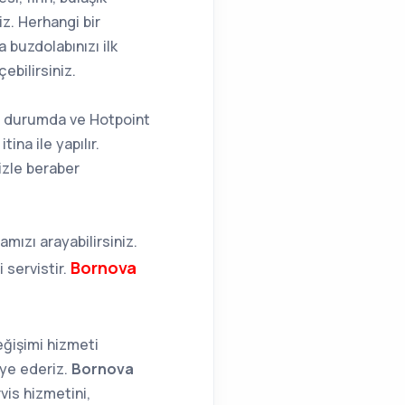
z. Herhangi bir
 buzdolabınızı ilk
ebilirsiniz.
si durumda ve Hotpoint
ina ile yapılır.
izle beraber
ızı arayabilirsiniz.
Bornova
 servistir.
ğişimi hizmeti
iye ederiz.
Bornova
vis hizmetini,