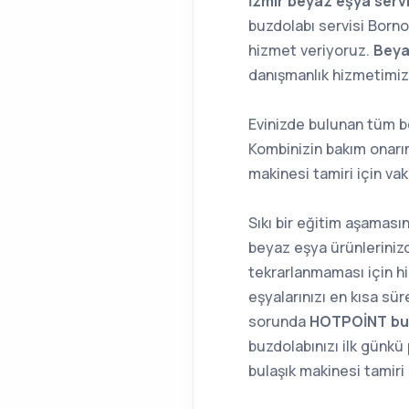
İzmir beyaz eşya servi
buzdolabı servisi Borno
hizmet veriyoruz.
Beya
danışmanlık hizmetimizd
Evinizde bulunan tüm be
Kombinizin bakım onarı
makinesi tamiri için v
Sıkı bir eğitim aşaması
beyaz eşya ürünlerinizd
tekrarlanmaması için hi
eşyalarınızı en kısa sü
sorunda
HOTPOİNT buz
buzdolabınızı ilk günkü
bulaşık makinesi tamiri 