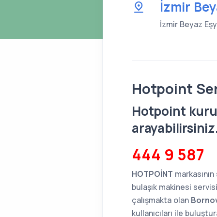
İzmir Be
İzmir Beyaz Eşya
Hotpoint Se
Hotpoint kuru
arayabilirsini
444 9 587
HOTPOİNT
markasının s
bulaşık makinesi servisi
çalışmakta olan
Bornov
kullanıcıları ile buluşt