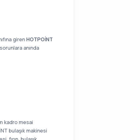
ıfına giren
HOTPOİNT
m sorunlara anında
am kadro mesai
İNT bulaşık makinesi
i, fırın, bulaşık