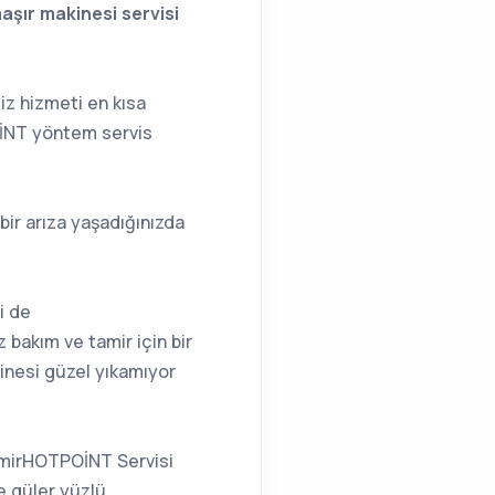
ır makinesi servisi
z hizmeti en kısa
OİNT yöntem servis
r arıza yaşadığınızda
i de
 bakım ve tamir için bir
inesi güzel yıkamıyor
İzmirHOTPOİNT Servisi
e güler yüzlü