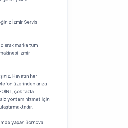
ğiniz İzmir Servisi
i olarak marka tüm
 makinesi İzmir
ınız. Hayatın her
elefon üzerinden arıza
TPOİNT, çok fazla
ksiz yöntem hizmet için
ulaştırmaktadır.
çimde yapan Bornova