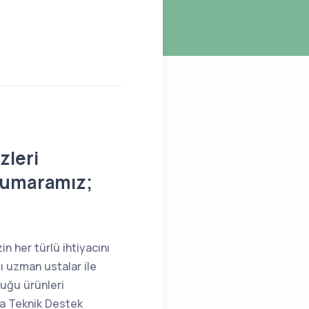
zleri
 Numaramız;
n her türlü ihtiyacını
lı uzman ustalar ile
duğu ürünleri
ıda Teknik Destek