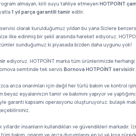
program almayan, kirli suyu tahliye etmeyen
HOTPOİNT çamaş
yatla
1 yıl parça garantili tamir
edilir.
rvisi olarak kurulduğumuz yıldan bu yana Sizlere benzersi
ze ilke edinmiş bir şekil arasında hareket ediyoruz. HOTP
zümler sunduğumuz ki piyasada bizden daha uygunu yok!
mir
ediyoruz. HOTPOİNT marka tüm ürünlerimizde herhangi bi
Bornova semtinde tek servis
Bornova HOTPOİNT servisi
dir.
zca arıza onarımları için değil her türlü bakım ve kontrol işin
 beyaz eşyalarınızın tamir ve bakımını yapıyor ve yaptığımız
tiyle garanti kapsamı operasyonu oluşturuyoruz. bulaşık mak
eçebilirsiniz.
ıllardır insanların kullandıkları ve güvendikleri markadır. 
 tüm bakım, onarım ve arıza durumlarını en iyi ve kısa süred