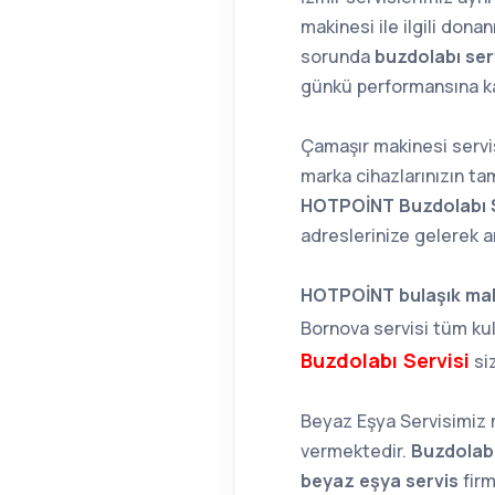
makinesi ile ilgili don
sorunda
buzdolabı ser
günkü performansına k
Çamaşır makinesi servi
marka cihazlarınızın tami
HOTPOİNT Buzdolabı 
adreslerinize gelerek 
HOTPOİNT bulaşık mak
Bornova servisi tüm kull
Buzdolabı Servisi
si
Beyaz Eşya Servisimiz 
vermektedir.
Buzdolabı
beyaz eşya servis
firm