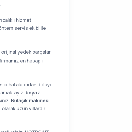
.
rıcalıklı hizmet
öntem servis ekibi ile
 orijinal yedek parçalar
firmamız en hesaplı
nıcı hatalarından dolayı
ğlamaktayız.
beyaz
siniz.
Bulaşık makinesi
olarak uzun yıllardır