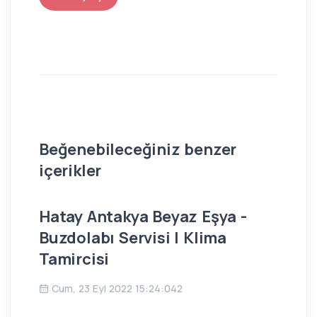
Beğenebileceğiniz benzer
içerikler
Hatay Antakya Beyaz Eşya -
İs
Buzdolabı Servisi | Klima
Bu
Tamircisi
Ç
Cum, 23 Eyl 2022 15:24:042