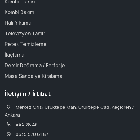
Kombi Tamiri
Kombi Bakımı
Halı Yıkama
Televizyon Tamiri
Petek Temizleme
İlaçlama
Demir Doğrama / Ferforje
Masa Sandalye Kiralama
İletişim / İrtibat
Merkez Ofis: Ufuktepe Mah. Ufuktepe Cad. Keçiören /
Ankara
444 28 46
0535 570 61 87