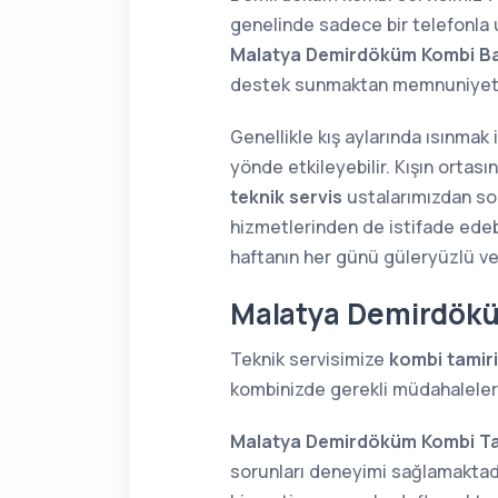
genelinde sadece bir telefonla u
Malatya Demirdöküm Kombi Ba
destek sunmaktan memnuniyet
Genellikle kış aylarında ısınmak
yönde etkileyebilir. Kışın orta
teknik servis
ustalarımızdan soru
hizmetlerinden de istifade edebi
haftanın her günü güleryüzlü v
Malatya Demirdökü
Teknik servisimize
kombi tamiri
kombinizde gerekli müdahaleleri 
Malatya Demirdöküm Kombi Ta
sorunları deneyimi sağlamaktadı