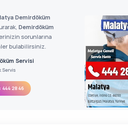
latya Demirdöküm
urarak,
Demirdöküm
rinizin sorunlarına
r bulabilirsiniz.
öküm Servisi
k Servis
: 444 28 46