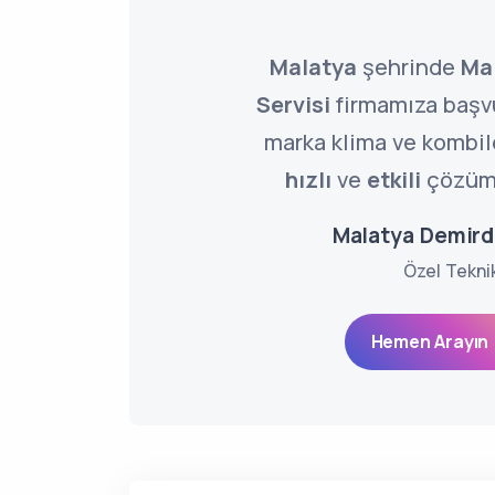
Malatya
şehrinde
Ma
Servisi
firmamıza başv
marka klima ve kombile
hızlı
ve
etkili
çözümle
Malatya Demird
Özel Tekni
Hemen Arayın 