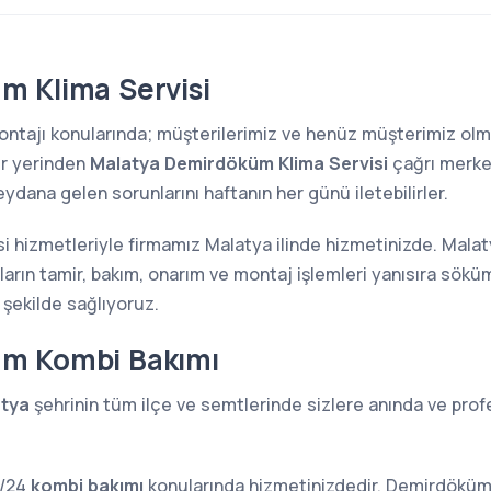
m Klima Servisi
 montajı konularında; müşterilerimiz ve henüz müşterimiz o
er yerinden
Malatya Demirdöküm Klima Servisi
çağrı merke
eydana gelen sorunlarını haftanın her günü iletebilirler.
i hizmetleriyle firmamız Malatya ilinde hizmetinizde. Mala
rın tamir, bakım, onarım ve montaj işlemleri yanısıra söküm
 şekilde sağlıyoruz.
üm Kombi Bakımı
tya
şehrinin tüm ilçe ve semtlerinde sizlere anında ve prof
7/24
kombi bakımı
konularında hizmetinizdedir. Demirdöküm