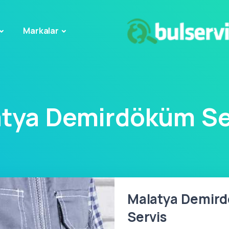
Markalar
tya Demirdöküm Se
Malatya Demird
Servis