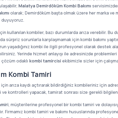
laşabilir,
Malatya Demirdöküm Kombi Bakımı
servisimizden 
kımı
olarak; Demirdöküm başta olmak üzere her marka ve mo
 duyuyoruz.
 için kullanılan kombiler, bazı durumlarda arıza verebilir. Bu
sında sürpriz sorunlarla karşılaşmamak için kombi bakımı yap
n yaşadığınız kombi ile ilgili profesyonel olarak destek alab
lirsiniz. Yerinde hizmet anlayışı ile adresinizde problemler
e çözüm odaklı
kombi tamircisi
ekibimizle sizler için çalışm
m Kombi Tamiri
için arıza kaydı açtırarak bildirdiğiniz kombileriniz için ad
ve kontrolleri yapacak, tamirat sonrası size gerekli bilgilen
miri
, müşterilerine profesyonel bir kombi tamiri ve dolayı
r. Firmamız kombi tamiri ve bakımı hususlarında profesyonel