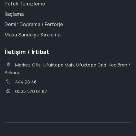
Petek Temizleme
İlaçlama
Demir Doğrama / Ferforje
Masa Sandalye Kiralama
İletişim / İrtibat
Merkez Ofis: Ufuktepe Mah. Ufuktepe Cad. Keçiören /
Ankara
444 28 46
0535 570 61 87