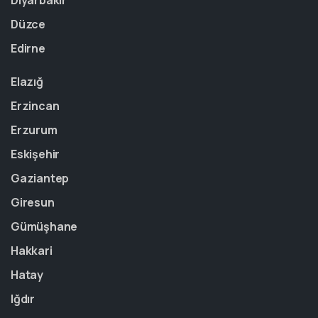
Diyarbakır
Düzce
Edirne
Elazığ
Erzincan
Erzurum
Eskişehir
Gaziantep
Giresun
Gümüşhane
Hakkari
Hatay
Iğdır