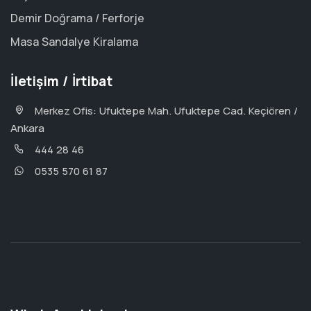
Demir Doğrama / Ferforje
Masa Sandalye Kiralama
İletişim / İrtibat
Merkez Ofis: Ufuktepe Mah. Ufuktepe Cad. Keçiören /
Ankara
444 28 46
0535 570 61 87