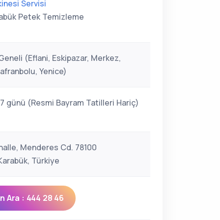
inesi Servisi
abük Petek Temizleme
eneli (Eflani, Eskipazar, Merkez,
afranbolu, Yenice)
 7 günü (Resmi Bayram Tatilleri Hariç)
halle, Menderes Cd. 78100
arabük, Türkiye
 Ara : 444 28 46