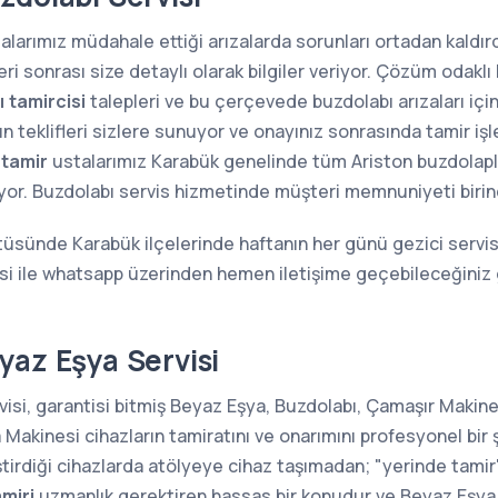
larımız müdahale ettiği arızalarda sorunları ortadan kaldırdı
i sonrası size detaylı olarak bilgiler veriyor. Çözüm odaklı 
 tamircisi
talepleri ve bu çerçevede buzdolabı arızaları içi
n teklifleri sizlere sunuyor ve onayınız sonrasında tamir iş
 tamir
ustalarımız Karabük genelinde tüm Ariston buzdolapların
ıyor. Buzdolabı servis hizmetinde müşteri memnuniyeti birin
tüsünde Karabük ilçelerinde haftanın her günü gezici servis
si ile whatsapp üzerinden hemen iletişime geçebileceğiniz 
yaz Eşya Servisi
isi, garantisi bitmiş Beyaz Eşya, Buzdolabı, Çamaşır Makines
kinesi cihazların tamiratını ve onarımını profesyonel bir 
ştirdiği cihazlarda atölyeye cihaz taşımadan; "yerinde tam
miri
uzmanlık gerektiren hassas bir konudur ve Beyaz Eşya 