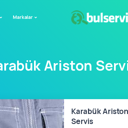
Markalar
arabük Ariston Servi
Karabük Ariston
Servis