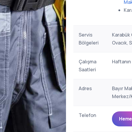
Mak
Kar
Servis
Karabük G
Bölgeleri
Ovacık, S
Çalışma
Haftanın
Saatleri
Adres
Bayır Ma
Merkez/K
Telefon
Hemen