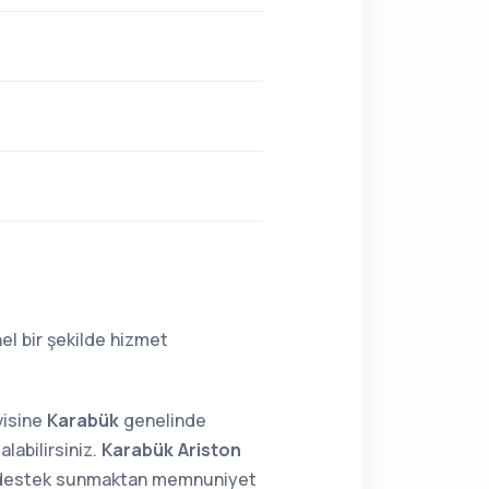
el bir şekilde hizmet
visine
Karabük
genelinde
labilirsiniz.
Karabük Ariston
24 destek sunmaktan memnuniyet