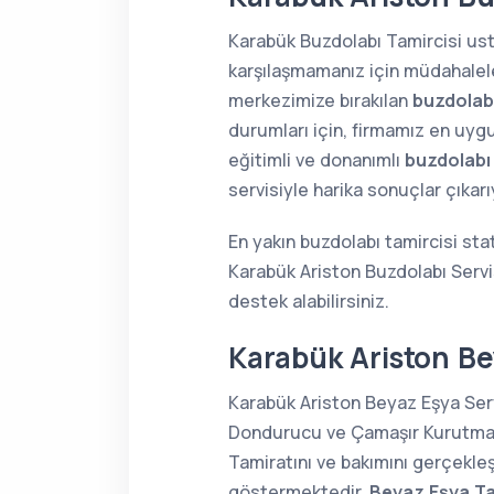
Karabük Buzdolabı Tamircisi usta
karşılaşmamanız için müdahaleler
merkezimize bırakılan
buzdolabı
durumları için, firmamız en uygu
eğitimli ve donanımlı
buzdolabı
servisiyle harika sonuçlar çıkar
En yakın buzdolabı tamircisi sta
Karabük Ariston Buzdolabı Servi
destek alabilirsiniz.
Karabük Ariston Be
Karabük Ariston Beyaz Eşya Serv
Dondurucu ve Çamaşır Kurutma Ma
Tamiratını ve bakımını gerçekle
göstermektedir.
Beyaz Eşya Ta