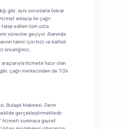
ğı gibi; aynı sorunlarla tekrar
hizmet anlayışı ile çağrı
n talep edilen tüm usta
lemi sürecine geçiyor. Alanında
ın tamiri için hızlı ve kaliteli
ci önceliğimiz.
 araçlarıyla hizmete hazır olan
gibi, çağrı merkezinden de 7/24
i, Bulaşık Makinesi, Derin
şekilde gerçekleştirmektedir.
ir" hizmeti sunmaya gayret
Ustası müdahalesi cihazınızın