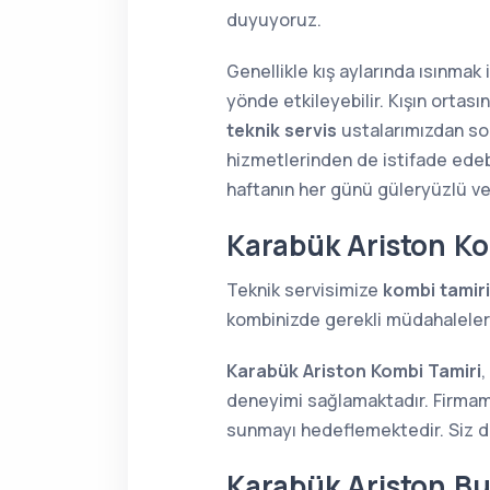
duyuyoruz.
Genellikle kış aylarında ısınmak
yönde etkileyebilir. Kışın orta
teknik servis
ustalarımızdan soru
hizmetlerinden de istifade edebi
haftanın her günü güleryüzlü v
Karabük Ariston Ko
Teknik servisimize
kombi tamiri
kombinizde gerekli müdahaleleri 
Karabük Ariston Kombi Tamiri
,
deneyimi sağlamaktadır. Firmamı
sunmayı hedeflemektedir. Siz de 
Karabük Ariston Bu