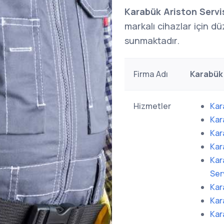
Karabük Ariston Servi
markalı cihazlar için dü
sunmaktadır.
Firma Adı
Karabük 
Hizmetler
Kar
Kar
Kar
Kar
Kar
Ser
Kar
Kar
Kar