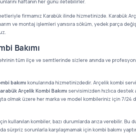
larını haftanın her günü iletebilirler.
metleriyle firmamız Karabük ilinde hizmetinizde. Karabük Arçe
narım ve montaj işlemleri yanısıra söküm, yedek parça değiş
uz.
mbi Bakımı
hrinin tüm ilçe ve semtlerinde sizlere anında ve profesyone
ombi bakımı
konularında hizmetinizdedir. Arçelik kombi serv
arabük Arçelik Kombi Bakımı
servisimizden hızlıca destek a
aşta olmak üzere her marka ve model kombileriniz için 7/
 için kullanılan kombiler, bazı durumlarda arıza verebilir. Bu
sında sürpriz sorunlarla karşılaşmamak için kombi bakımı yap