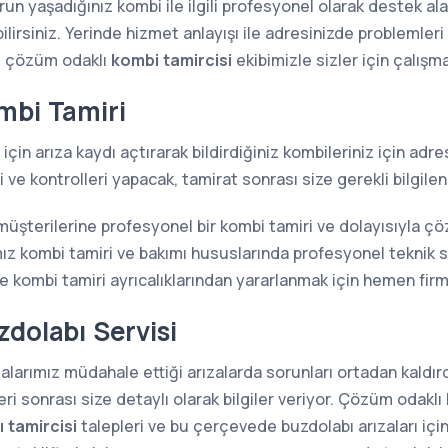
n yaşadığınız kombi ile ilgili profesyonel olarak destek alab
lirsiniz. Yerinde hizmet anlayışı ile adresinizde problemler
e çözüm odaklı
kombi tamircisi
ekibimizle sizler için çalışm
mbi Tamiri
için arıza kaydı açtırarak bildirdiğiniz kombileriniz için ad
ve kontrolleri yapacak, tamirat sonrası size gerekli bilgilen
 müşterilerine profesyonel bir kombi tamiri ve dolayısıyla 
z kombi tamiri ve bakımı hususlarında profesyonel teknik s
kombi tamiri ayrıcalıklarından yararlanmak için hemen firma
dolabı Servisi
larımız müdahale ettiği arızalarda sorunları ortadan kaldırdı
i sonrası size detaylı olarak bilgiler veriyor. Çözüm odaklı 
 tamircisi
talepleri ve bu çerçevede buzdolabı arızaları içi