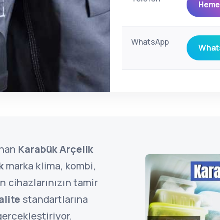
Hemen
WhatsApp
Whats
unan
Karabük Arçelik
k
marka klima, kombi,
 cihazlarınızın tamir
alite
standartlarına
erçekleştiriyor.