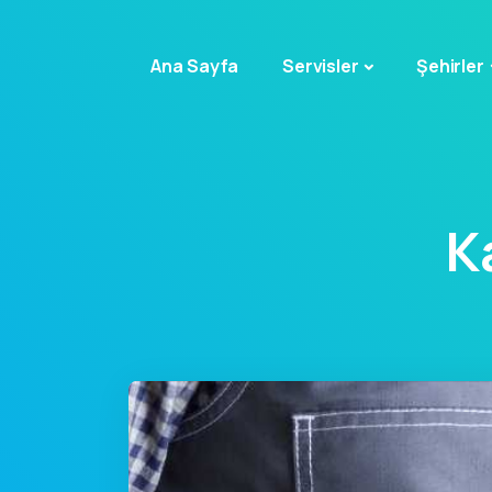
Ana Sayfa
Servisler
Şehirler
K