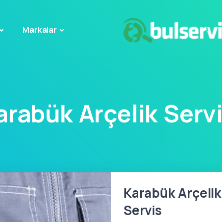
Markalar
arabük Arçelik Servi
Karabük Arçelik 
Servis