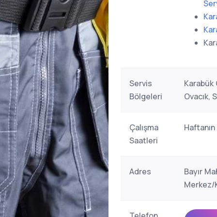
Ser
Kar
Kar
Kar
Servis
Karabük G
Bölgeleri
Ovacık, S
Çalışma
Haftanın
Saatleri
Adres
Bayır Ma
Merkez/K
Telefon