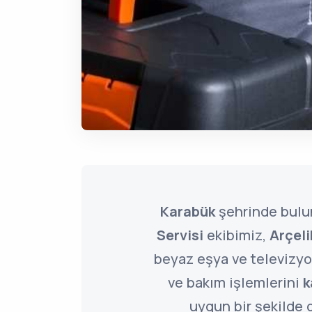
Karabük
şehrinde bul
Servisi
ekibimiz,
Arçeli
beyaz eşya ve televizyon
ve bakım işlemlerini
k
uygun bir şekilde g