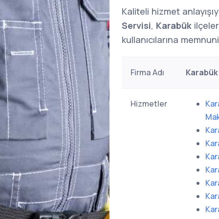
Kaliteli hizmet anlayışı
Servisi
,
Karabük
ilçele
kullanıcılarına memnuni
Firma Adı
Karabük 
Hizmetler
Kar
Mak
Kar
Kar
Kar
Kar
Kar
Kar
Kar