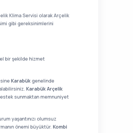
lik Klima Servisi olarak Arçelik
imi gibi gereksinimlerini
l bir şekilde hizmet
isine
Karabük
genelinde
labilirsiniz.
Karabük Arçelik
24 destek sunmaktan memnuniyet
 durum yaşantınızı olumsuz
tırmanın önemi büyüktür.
Kombi