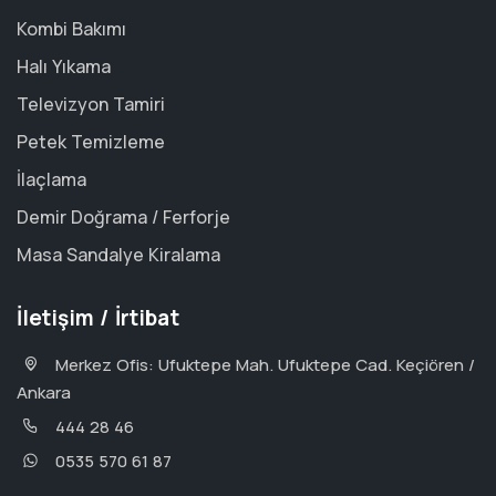
Kombi Bakımı
Halı Yıkama
Televizyon Tamiri
Petek Temizleme
İlaçlama
Demir Doğrama / Ferforje
Masa Sandalye Kiralama
İletişim / İrtibat
Merkez Ofis: Ufuktepe Mah. Ufuktepe Cad. Keçiören /
Ankara
444 28 46
0535 570 61 87