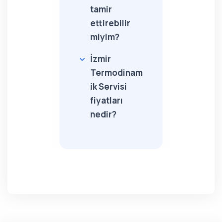
tamir
ettirebilir
miyim?
İzmir
Termodinam
ik Servisi
fiyatları
nedir?