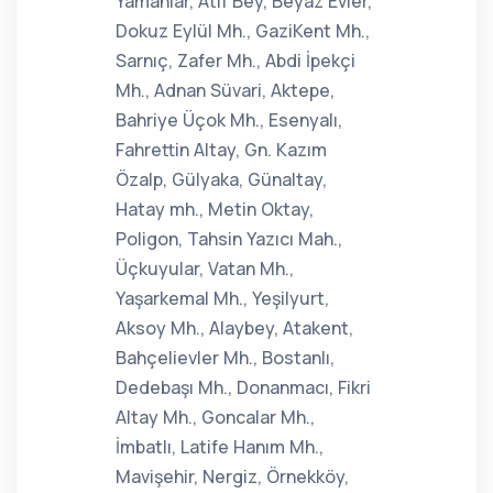
Yamanlar, Atıf Bey, Beyaz Evler,
Dokuz Eylül Mh., GaziKent Mh.,
Sarnıç, Zafer Mh., Abdi İpekçi
Mh., Adnan Süvari, Aktepe,
Bahriye Üçok Mh., Esenyalı,
Fahrettin Altay, Gn. Kazım
Özalp, Gülyaka, Günaltay,
Hatay mh., Metin Oktay,
Poligon, Tahsin Yazıcı Mah.,
Üçkuyular, Vatan Mh.,
Yaşarkemal Mh., Yeşilyurt,
Aksoy Mh., Alaybey, Atakent,
Bahçelievler Mh., Bostanlı,
Dedebaşı Mh., Donanmacı, Fikri
Altay Mh., Goncalar Mh.,
İmbatlı, Latife Hanım Mh.,
Mavişehir, Nergiz, Örnekköy,