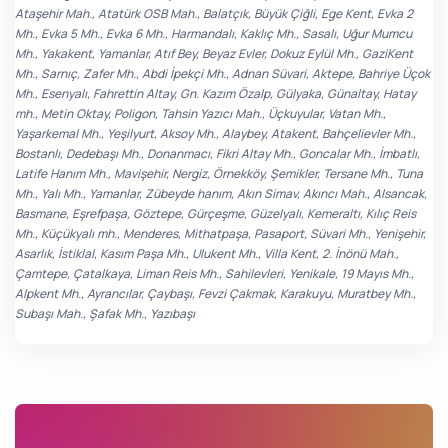
Ataşehir Mah., Atatürk OSB Mah., Balatçık, Büyük Çiğli, Ege Kent, Evka 2
Mh., Evka 5 Mh., Evka 6 Mh., Harmandalı, Kaklıç Mh., Sasalı, Uğur Mumcu
Mh., Yakakent, Yamanlar, Atıf Bey, Beyaz Evler, Dokuz Eylül Mh., GaziKent
Mh., Sarnıç, Zafer Mh., Abdi İpekçi Mh., Adnan Süvari, Aktepe, Bahriye Üçok
Mh., Esenyalı, Fahrettin Altay, Gn. Kazım Özalp, Gülyaka, Günaltay, Hatay
mh., Metin Oktay, Poligon, Tahsin Yazıcı Mah., Üçkuyular, Vatan Mh.,
Yaşarkemal Mh., Yeşilyurt, Aksoy Mh., Alaybey, Atakent, Bahçelievler Mh.,
Bostanlı, Dedebaşı Mh., Donanmacı, Fikri Altay Mh., Goncalar Mh., İmbatlı,
Latife Hanım Mh., Mavişehir, Nergiz, Örnekköy, Şemikler, Tersane Mh., Tuna
Mh., Yalı Mh., Yamanlar, Zübeyde hanım, Akın Simav, Akıncı Mah., Alsancak,
Basmane, Eşrefpaşa, Göztepe, Gürçeşme, Güzelyalı, Kemeraltı, Kılıç Reis
Mh., Küçükyalı mh., Menderes, Mithatpaşa, Pasaport, Süvari Mh., Yenişehir,
Asarlık, İstiklal, Kasım Paşa Mh., Ulukent Mh., Villa Kent, 2. İnönü Mah.,
Çamtepe, Çatalkaya, Liman Reis Mh., Sahilevleri, Yenikale, 19 Mayıs Mh.,
Alpkent Mh., Ayrancılar, Çaybaşı, Fevzi Çakmak, Karakuyu, Muratbey Mh.,
Subaşı Mah., Şafak Mh., Yazıbaşı