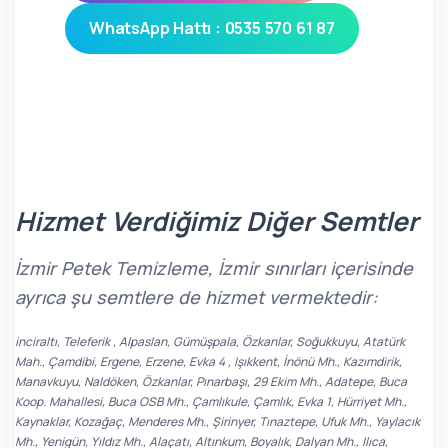
WhatsApp Hattı : 0535 570 61 87
Hizmet Verdiğimiz Diğer Semtler
İzmir Petek Temizleme, İzmir sınırları içerisinde
ayrıca şu semtlere de hizmet vermektedir:
inciraltı, Teleferik , Alpaslan, Gümüşpala, Özkanlar, Soğukkuyu, Atatürk
Mah., Çamdibi, Ergene, Erzene, Evka 4 , Işıkkent, İnönü Mh., Kazımdirik,
Manavkuyu, Naldöken, Özkanlar, Pınarbaşı, 29 Ekim Mh., Adatepe, Buca
Koop. Mahallesi, Buca OSB Mh., Çamlıkule, Çamlık, Evka 1, Hürriyet Mh.,
Kaynaklar, Kozağaç, Menderes Mh., Şirinyer, Tınaztepe, Ufuk Mh., Yaylacık
Mh., Yenigün, Yıldız Mh., Alaçatı, Altınkum, Boyalık, Dalyan Mh., Ilıca,