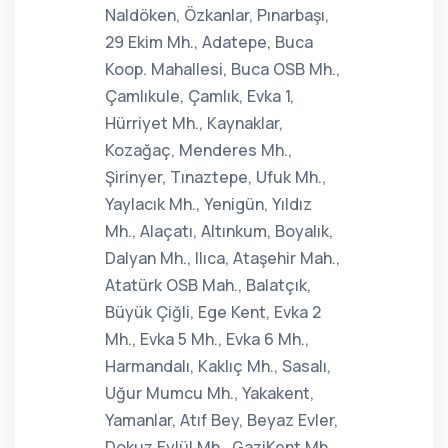
Naldöken, Özkanlar, Pınarbaşı,
29 Ekim Mh., Adatepe, Buca
Koop. Mahallesi, Buca OSB Mh.,
Çamlıkule, Çamlık, Evka 1,
Hürriyet Mh., Kaynaklar,
Kozağaç, Menderes Mh.,
Şirinyer, Tınaztepe, Ufuk Mh.,
Yaylacık Mh., Yenigün, Yıldız
Mh., Alaçatı, Altınkum, Boyalık,
Dalyan Mh., Ilıca, Ataşehir Mah.,
Atatürk OSB Mah., Balatçık,
Büyük Çiğli, Ege Kent, Evka 2
Mh., Evka 5 Mh., Evka 6 Mh.,
Harmandalı, Kaklıç Mh., Sasalı,
Uğur Mumcu Mh., Yakakent,
Yamanlar, Atıf Bey, Beyaz Evler,
Dokuz Eylül Mh., GaziKent Mh.,