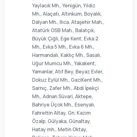
Yaylacık Mh., Yenigün, Yıldız
Mh., Alaçatı, Altınkum, Boyalık,
Dalyan Mh., Ilıca, Ataşehir Mah.,
Atatürk OSB Mah., Balatçık,
Büyük Çiğli, Ege Kent, Evka 2
Mh., Evka 5 Mh., Evka 6 Mh.,
Harmandalı, Kaklıç Mh., Sasalı,
Uğur Mumcu Mh., Yakakent,
Yamanlar, Atıf Bey, Beyaz Evler,
Dokuz Eylül Mh., GaziKent Mh.,
Sarnıç, Zafer Mh., Abdi İpekçi
Mh., Adnan Süvari, Aktepe,
Bahriye Üçok Mh., Esenyalı,
Fahrettin Altay, Gn. Kazım
Özalp, Gülyaka, Günaltay,
Hatay mh., Metin Oktay,