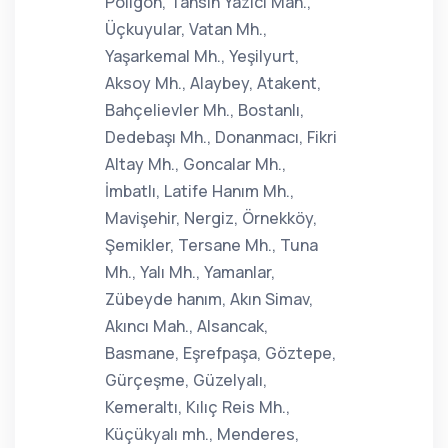
Poligon, Tahsin Yazıcı Mah.,
Üçkuyular, Vatan Mh.,
Yaşarkemal Mh., Yeşilyurt,
Aksoy Mh., Alaybey, Atakent,
Bahçelievler Mh., Bostanlı,
Dedebaşı Mh., Donanmacı, Fikri
Altay Mh., Goncalar Mh.,
İmbatlı, Latife Hanım Mh.,
Mavişehir, Nergiz, Örnekköy,
Şemikler, Tersane Mh., Tuna
Mh., Yalı Mh., Yamanlar,
Zübeyde hanım, Akın Simav,
Akıncı Mah., Alsancak,
Basmane, Eşrefpaşa, Göztepe,
Gürçeşme, Güzelyalı,
Kemeraltı, Kılıç Reis Mh.,
Küçükyalı mh., Menderes,