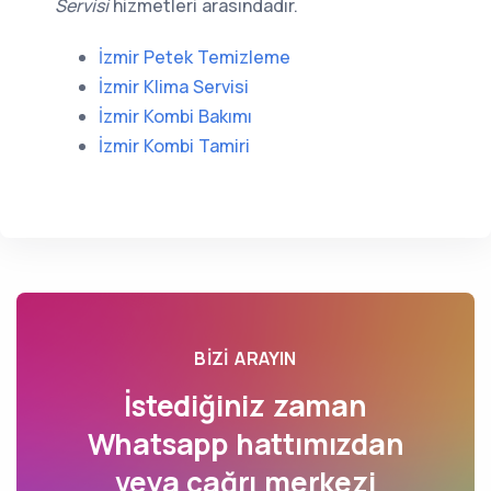
Servisi
hizmetleri arasındadır.
İzmir Petek Temizleme
İzmir Klima Servisi
İzmir Kombi Bakımı
İzmir Kombi Tamiri
BIZI ARAYIN
İstediğiniz zaman
Whatsapp hattımızdan
veya çağrı merkezi