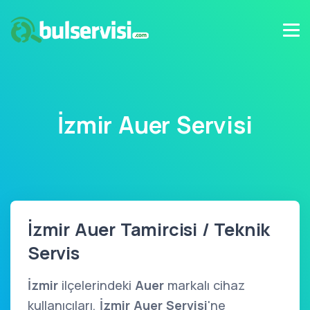
İzmir Auer Servisi
İzmir Auer Tamircisi / Teknik
Servis
İzmir
ilçelerindeki
Auer
markalı cihaz
kullanıcıları,
İzmir Auer Servisi
'ne