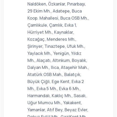
Naldöken, Özkanlar, Pınarbaşı,
29 Ekim Mh., Adatepe, Buca
Koop. Mahallesi, Buca OSB Mh.,
Çamlıkule, Çamlık, Evka 1,
Hürriyet Mh., Kaynaklar,
Kozağaç, Menderes Mh.,
Şirinyer, Tınaztepe, Ufuk Mh.,
Yaylacık Mh., Yenigün, Yıldız
Mh., Alaçatı, Altınkum, Boyalık,
Dalyan Mh., Ilıca, Ataşehir Mah.,
Atatürk OSB Mah., Balatçık,
Büyük Çiğli, Ege Kent, Evka 2
Mh., Evka 5 Mh., Evka 6 Mh.,
Harmandalı, Kaklıç Mh., Sasalı,
Uğur Mumcu Mh., Yakakent,
Yamanlar, Atıf Bey, Beyaz Evler,
Dokuz Eylül Mh., GaziKent Mh.,