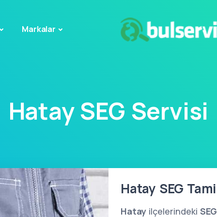
Markalar
Hatay SEG Servisi
Hatay SEG Tamir
Hatay
ilçelerindeki
SEG