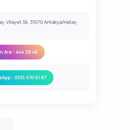
ay, Vilayet Sk. 31070 Antakya/Hatay,
 Ara : 444 28 46
App : 0535 570 61 87