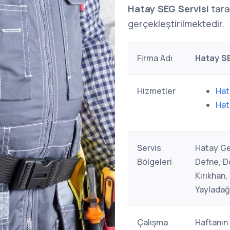
Hatay SEG Servisi
taraf
gerçekleştirilmektedir.
Firma Adı
Hatay SE
Hizmetler
Hat
Hat
Servis
Hatay Ge
Bölgeleri
Defne, Dö
Kırıkhan
Yayladağ
Çalışma
Haftanın