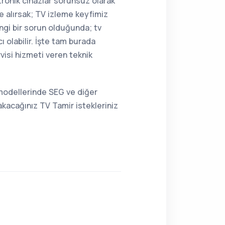
tronik cihazlar sorunsuz olarak
e alırsak; TV izleme keyfimiz
angi bir sorun olduğunda; tv
 olabilir. İşte tam burada
isi hizmeti veren teknik
 modellerinde SEG ve diğer
kacağınız TV Tamir istekleriniz