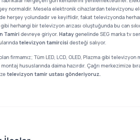
 fabrikalar hergeçen gün kendilerini yenilemektedirler. Elek
şey normaldir. Mesela elektronik cihazlardan televizyonu el
inde herşey yolundadır ve keyiflidir, fakat televizyonda herh
gibi herhangi bir televizyon arızası oluştuğunda bu can sıkıcı
n Tamiri
devreye giriyor.
Hatay
genelinde SEG marka tv serv
nularında
televizyon tamircisi
desteği salıyor.
 olan firmamız; Tüm LED, LCD, OLED, Plazma gibi televizyon
montaj hususlarında daima hazırdır. Çağrı merkezimize bıra
ize
televizyon tamir ustası gönderiyoruz.