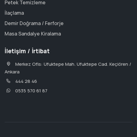
Petek Temizleme
İlaçlama
Demir Doğrama / Ferforje
Masa Sandalye Kiralama
İletişim / İrtibat
Merkez Ofis: Ufuktepe Mah. Ufuktepe Cad. Keçiören /
Ankara
444 28 46
0535 570 61 87