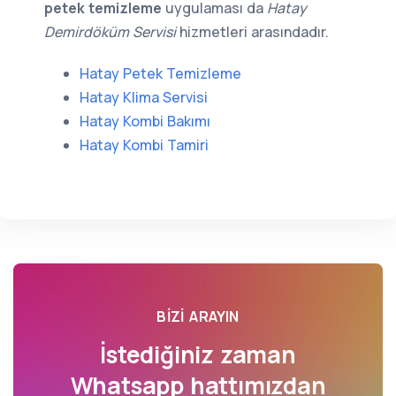
petek temizleme
uygulaması da
Hatay
Demirdöküm Servisi
hizmetleri arasındadır.
Hatay Petek Temizleme
Hatay Klima Servisi
Hatay Kombi Bakımı
Hatay Kombi Tamiri
BIZI ARAYIN
İstediğiniz zaman
Whatsapp hattımızdan