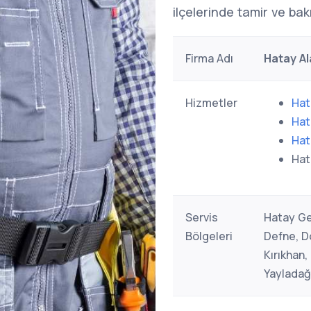
ilçelerinde tamir ve ba
Firma Adı
Hatay Al
Hizmetler
Hat
Hat
Hat
Hat
Servis
Hatay Ge
Bölgeleri
Defne, Dö
Kırıkhan
Yayladağ