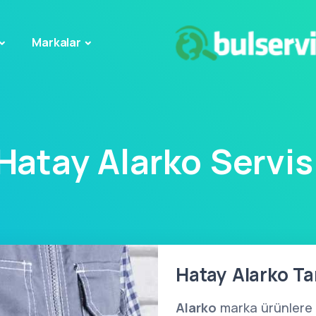
Markalar
Hatay Alarko Servis
Hatay Alarko Tam
Alarko
marka ürünlere