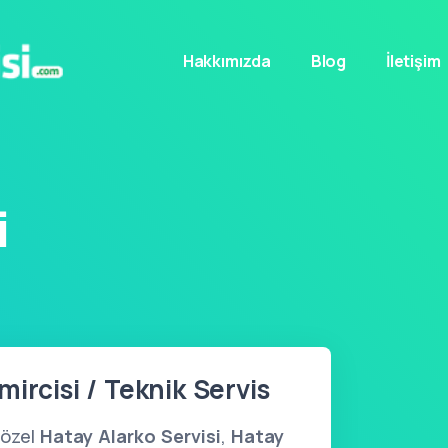
Hakkımızda
Blog
İletişim
i
ircisi / Teknik Servis
 özel
Hatay Alarko Servisi
,
Hatay