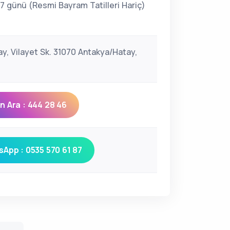
 7 günü (Resmi Bayram Tatilleri Hariç)
ay, Vilayet Sk. 31070 Antakya/Hatay,
 Ara : 444 28 46
App : 0535 570 61 87