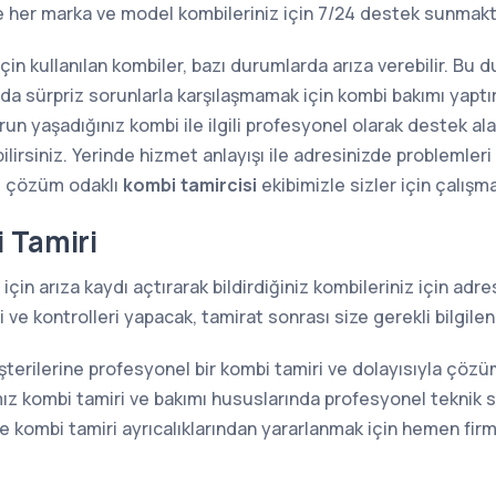
re her marka ve model kombileriniz için 7/24 destek sunm
 için kullanılan kombiler, bazı durumlarda arıza verebilir. Bu
sında sürpriz sorunlarla karşılaşmamak için kombi bakımı yap
n yaşadığınız kombi ile ilgili profesyonel olarak destek alab
lirsiniz. Yerinde hizmet anlayışı ile adresinizde problemler
e çözüm odaklı
kombi tamircisi
ekibimizle sizler için çalışm
 Tamiri
için arıza kaydı açtırarak bildirdiğiniz kombileriniz için ad
ve kontrolleri yapacak, tamirat sonrası size gerekli bilgilen
şterilerine profesyonel bir kombi tamiri ve dolayısıyla çöz
z kombi tamiri ve bakımı hususlarında profesyonel teknik s
kombi tamiri ayrıcalıklarından yararlanmak için hemen firma