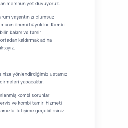
aktan memnuniyet duyuyoruz.
 durum yaşantınızı olumsuz
tırmanın önemi büyüktür.
Kombi
ilir, bakım ve tamir
i ortadan kaldırmak adına
aktayız.
resinize yönlendirdiğimiz ustamız
dirmeleri yapacaktır.
ümlenmiş kombi sorunları
ervis ve kombi tamiri hizmeti
mızla iletişime geçebilirsiniz.