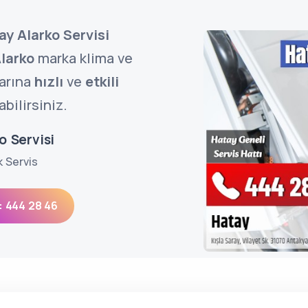
ay Alarko Servisi
larko
marka klima ve
larına
hızlı
ve
etkili
bilirsiniz.
o Servisi
k Servis
: 444 28 46