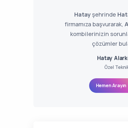
Hatay
şehrinde
Hat
firmamıza başvurarak,
A
kombilerinizin sorun
çözümler bula
Hatay Alark
Özel Tekni
Hemen Arayın 