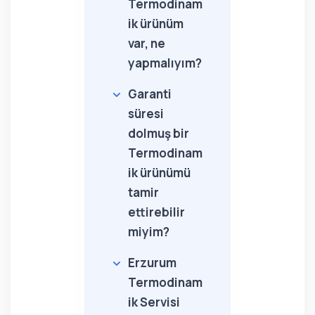
Termodinam
ik ürünüm
var, ne
yapmalıyım?
Garanti
süresi
dolmuş bir
Termodinam
ik ürünümü
tamir
ettirebilir
miyim?
Erzurum
Termodinam
ik Servisi