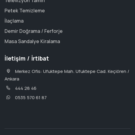
Televizyon Tamiri
Petek Temizleme
İlaçlama
Demir Doğrama / Ferforje
Masa Sandalye Kiralama
İletişim / İrtibat
Merkez Ofis: Ufuktepe Mah. Ufuktepe Cad. Keçiören /
Ankara
444 28 46
0535 570 61 87