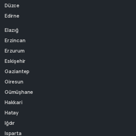
Düzce
Edirne
Elazığ
Erzincan
Erzurum
Eskişehir
Gaziantep
Giresun
Gümüşhane
Hakkari
Hatay
Iğdır
Isparta