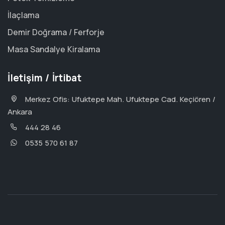
İlaçlama
Demir Doğrama / Ferforje
Masa Sandalye Kiralama
İletişim / İrtibat
Merkez Ofis: Ufuktepe Mah. Ufuktepe Cad. Keçiören /
Ankara
444 28 46
0535 570 61 87