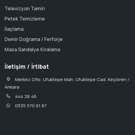
Televizyon Tamiri
Petek Temizleme
İlaçlama
Demir Doğrama / Ferforje
Masa Sandalye Kiralama
İletişim / İrtibat
Merkez Ofis: Ufuktepe Mah. Ufuktepe Cad. Keçiören /
Ankara
444 28 46
0535 570 61 87