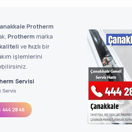
anakkale Protherm
ak,
Protherm
marka
kaliteli
ve
hızlı
bir
akım işlemlerini
bilirsiniz.
herm Servisi
k Servis
: 444 28 46