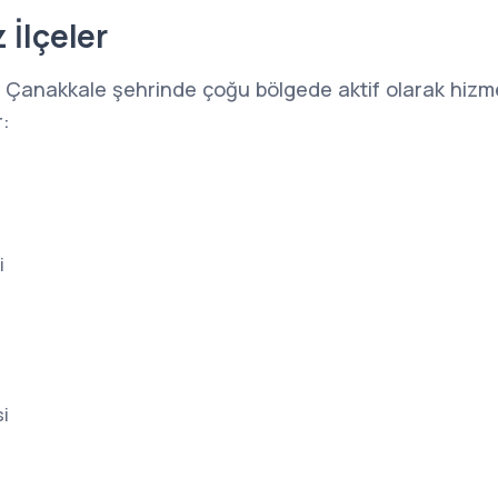
 İlçeler
 Çanakkale şehrinde çoğu bölgede aktif olarak hizm
r:
i
i
i