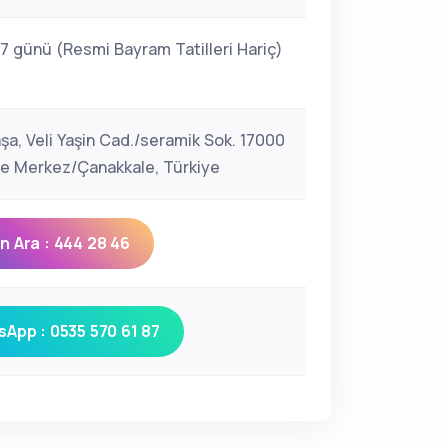
 7 günü (Resmi Bayram Tatilleri Hariç)
şa, Veli Yaşin Cad./seramik Sok. 17000
e Merkez/Çanakkale, Türkiye
 Ara : 444 28 46
App : 0535 570 61 87