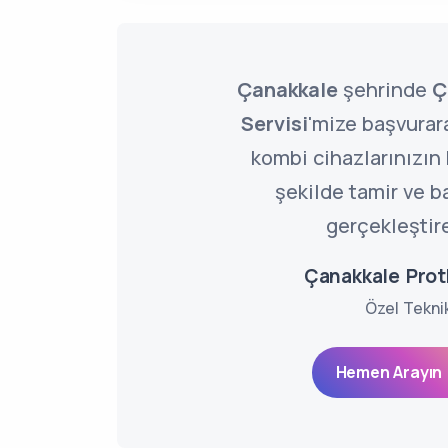
Çanakkale
şehrinde
Ç
Servisi
'mize başvurar
kombi cihazlarınızın
şekilde tamir ve b
gerçekleştire
Çanakkale Prot
Özel Tekni
Hemen Arayın 