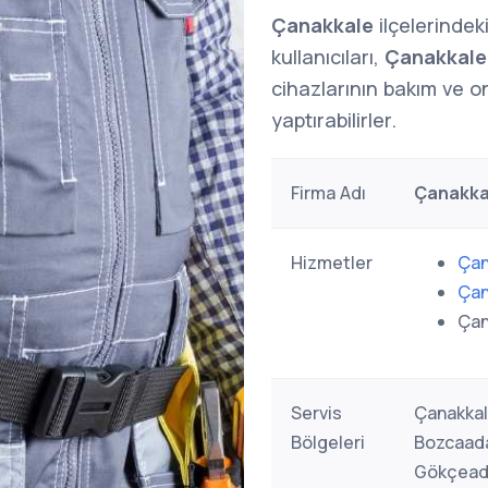
Çanakkale
ilçelerindek
kullanıcıları,
Çanakkale
cihazlarının bakım ve o
yaptırabilirler.
Firma Adı
Çanakka
Hizmetler
Çan
Çan
Çan
Servis
Çanakkal
Bölgeleri
Bozcaada
Gökçeada