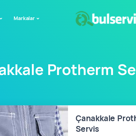
Markalar
akkale Protherm Ser
Çanakkale Proth
Servis