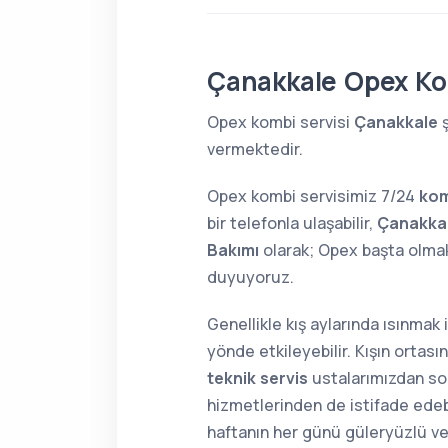
Çanakkale Opex Ko
Opex kombi servisi
Çanakkale
ş
vermektedir.
Opex kombi servisimiz 7/24
kom
bir telefonla ulaşabilir,
Çanakkal
Bakımı
olarak; Opex başta olma
duyuyoruz.
Genellikle kış aylarında ısınmak
yönde etkileyebilir. Kışın orta
teknik servis
ustalarımızdan soru
hizmetlerinden de istifade edebi
haftanın her günü güleryüzlü v