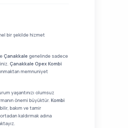
el bir şekilde hizmet
ne
Çanakkale
genelinde sadece
iniz.
Çanakkale Opex Kombi
 sunmaktan memnuniyet
 durum yaşantınızı olumsuz
tırmanın önemi büyüktür.
Kombi
ilir, bakım ve tamir
i ortadan kaldırmak adına
aktayız.