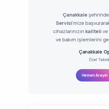
Çanakkale
şehrind
Servisi
'mize başvurara
cihazlarınızın
kaliteli
v
ve bakım işlemlerini ger
Çanakkale Op
Özel Tekni
Hemen Arayın 