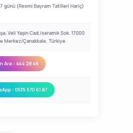
 7 günü (Resmi Bayram Tatilleri Hariç)
şa, Veli Yaşin Cad./seramik Sok. 17000
e Merkez/Çanakkale, Türkiye
 Ara : 444 28 46
App : 0535 570 61 87