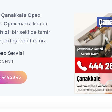
e
Çanakkale Opex
k,
Opex
marka kombi
e
hızlı
bir şekilde tamir
çekleştirebilirsiniz.
ex Servisi
k Servis
: 444 28 46