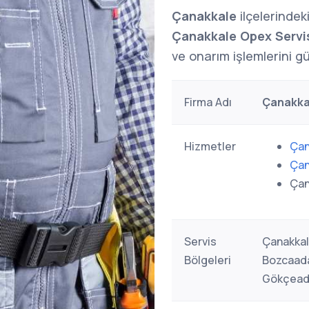
Çanakkale
ilçelerindek
Çanakkale Opex Servi
ve onarım işlemlerini gü
Firma Adı
Çanakka
Hizmetler
Çan
Çan
Çan
Servis
Çanakkal
Bölgeleri
Bozcaada
Gökçeada