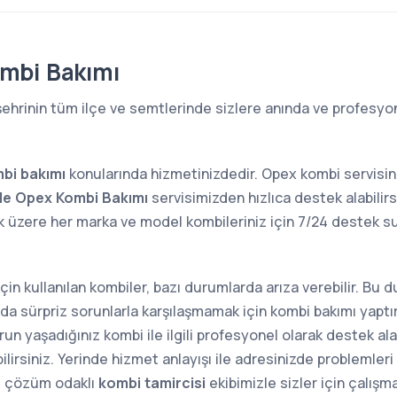
mbi Bakımı
ehrinin tüm ilçe ve semtlerinde sizlere anında ve profesyon
bi bakımı
konularında hizmetinizdedir. Opex kombi servisi
e Opex Kombi Bakımı
servisimizden hızlıca destek alabilirs
k üzere her marka ve model kombileriniz için 7/24 destek
 için kullanılan kombiler, bazı durumlarda arıza verebilir. Bu
sında sürpriz sorunlarla karşılaşmamak için kombi bakımı yap
n yaşadığınız kombi ile ilgili profesyonel olarak destek alab
lirsiniz. Yerinde hizmet anlayışı ile adresinizde problemler
e çözüm odaklı
kombi tamircisi
ekibimizle sizler için çalışm