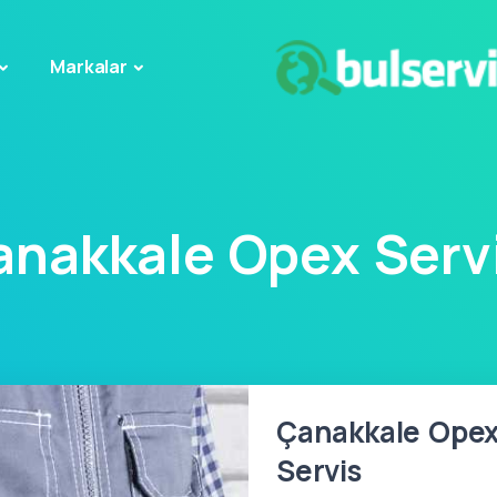
Markalar
anakkale Opex Servi
Çanakkale Opex 
Servis