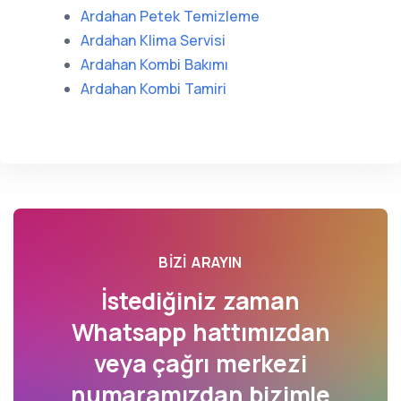
Ardahan Petek Temizleme
Ardahan Klima Servisi
Ardahan Kombi Bakımı
Ardahan Kombi Tamiri
BIZI ARAYIN
İstediğiniz zaman
Whatsapp hattımızdan
veya çağrı merkezi
numaramızdan bizimle