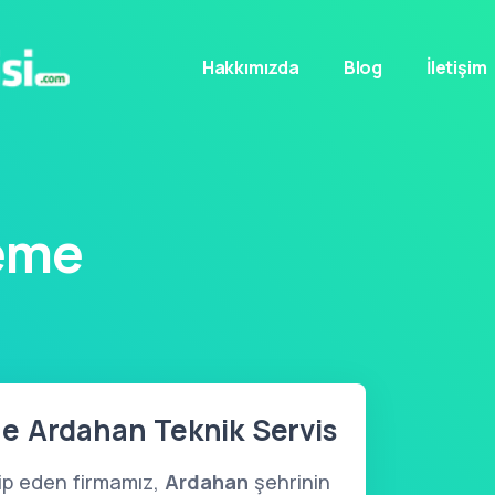
Hakkımızda
Blog
İletişim
eme
e Ardahan Teknik Servis
kip eden firmamız,
Ardahan
şehrinin