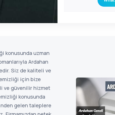
Whats
liği konusunda uzman
pmanlarıyla Ardahan
ir. Siz de kaliteli ve
emizliği için bize
li ve güvenilir hizmet
temizliği konusunda
inden gelen taleplere
z. Firmamızdan petek