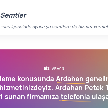
 Semtler
rları içerisinde ayrıca şu semtlere de hizmet vermek
BIZI ARAYIN
zleme konusunda
Ardahan
geneli
hizmetinizdeyiz. Ardahan Petek
ri sunan firmamıza
telefonla
ulaşa