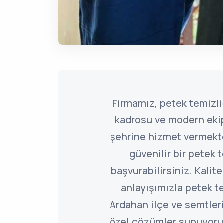
Firmamız, petek temiz
kadrosu ve modern eki
şehrine hizmet vermekted
güvenilir bir petek t
başvurabilirsiniz. Kalite
anlayışımızla petek 
Ardahan ilçe ve semtler
özel çözümler sunuyoru