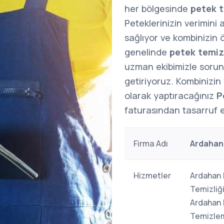
her bölgesinde
petek t
Peteklerinizin verimini 
sağlıyor ve kombinizin
genelinde
petek temiz
uzman ekibimizle sorunla
getiriyoruz. Kombinizin v
olarak yaptıracağınız
P
faturasından tasarruf ed
Firma Adı
Ardahan
Hizmetler
Ardahan 
Temizliğ
Ardahan 
Temizlem