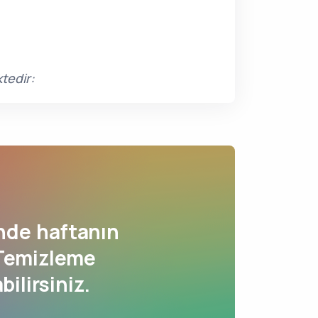
tedir:
nde haftanın
 Temizleme
bilirsiniz.