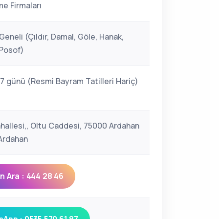
e Firmaları
eneli (Çıldır, Damal, Göle, Hanak,
Posof)
 7 günü (Resmi Bayram Tatilleri Hariç)
hallesi,, Oltu Caddesi, 75000 Ardahan
Ardahan
 Ara : 444 28 46